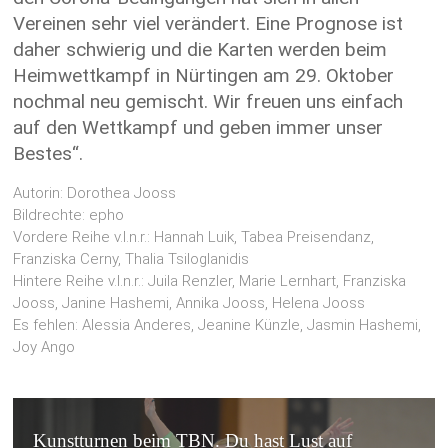
Vereinen sehr viel verändert. Eine Prognose ist
daher schwierig und die Karten werden beim
Heimwettkampf in Nürtingen am 29. Oktober
nochmal neu gemischt. Wir freuen uns einfach
auf den Wettkampf und geben immer unser
Bestes“.
Autorin: Dorothea Jooss
Bildrechte: epho
Vordere Reihe v.l.n.r.: Hannah Luik, Tabea Preisendanz,
Franziska Cerny, Thalia Tsiloglanidis
Hintere Reihe v.l.n.r.: Juila Renzler, Marie Lernhart, Franziska
Jooss, Janine Hashemi, Annika Jooss, Helena Jooss
Es fehlen: Alessia Anderes, Jeanine Künzle, Jasmin Hashemi,
Joy Ango
Kunstturnen beim TBN. Du hast Lust auf