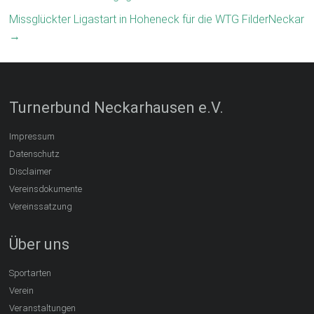
Missglückter Ligastart in Hoheneck für die WTG FilderNeckar
→
Turnerbund Neckarhausen e.V.
Impressum
Datenschutz
Disclaimer
Vereinsdokumente
Vereinssatzung
Über uns
Sportarten
Verein
Veranstaltungen