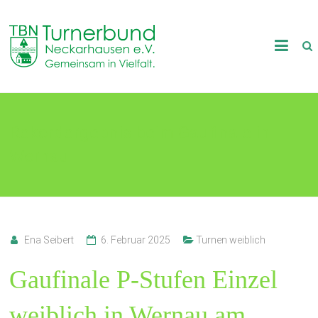
Skip
to
TB
content
Neckarhausen
e.V.
Rekordergebnis beim Gaufinale in
1898
Wernau
Gemeinsam
in
Vielfalt.
Ena Seibert
6. Februar 2025
Turnen weiblich
Gaufinale P-Stufen Einzel
weiblich in Wernau am