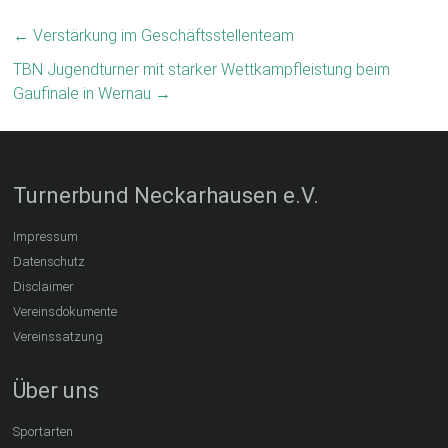
←
Verstärkung im Geschäftsstellenteam
TBN Jugendturner mit starker Wettkampfleistung beim
Gaufinale in Wernau
→
Turnerbund Neckarhausen e.V.
Impressum
Datenschutz
Disclaimer
Vereinsdokumente
Vereinssatzung
Über uns
Sportarten