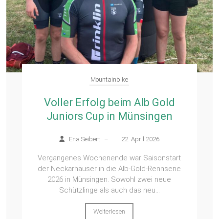
Mountainbike
Voller Erfolg beim Alb Gold
Juniors Cup in Münsingen
Ena Seibert
–
22. April 2026
Vergangenes Wochenende war Saisonstart
der Neckarhäuser in die Alb-Gold-Rennserie
2026 in Münsingen. Sowohl zwei neue
Schützlinge als auch das neu...
Weiterlesen