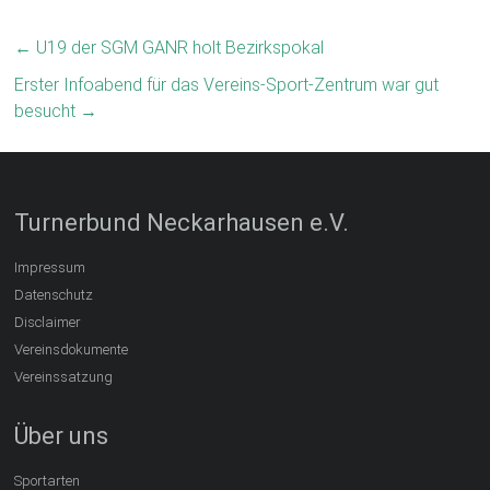
←
U19 der SGM GANR holt Bezirkspokal
Erster Infoabend für das Vereins-Sport-Zentrum war gut
besucht
→
Turnerbund Neckarhausen e.V.
Impressum
Datenschutz
Disclaimer
Vereinsdokumente
Vereinssatzung
Über uns
Sportarten