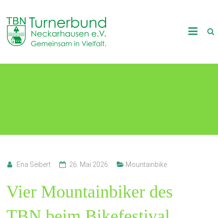
Skip
to
TB
content
Neckarhausen
e.V.
Starke Ergebnisse beim „Bike the
1898
Rock“
Gemeinsam
in
Vielfalt.
Ena Seibert
26. Mai 2026
Mountainbike
Vier Mountainbiker des
TBN beim Bikefestival