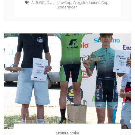
ALB GOLD Juniors-Cup
,
Albgold-Juniors Cup
,
Gomaringen
Mountainbike