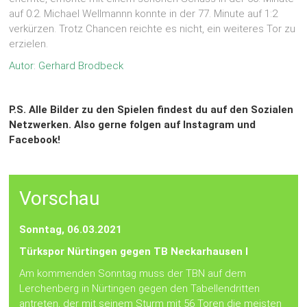
auf 0:2. Michael Wellmannn konnte in der 77. Minute auf 1:2
verkürzen. Trotz Chancen reichte es nicht, ein weiteres Tor zu
erzielen.
Autor: Gerhard Brodbeck
P.S. Alle Bilder zu den Spielen findest du auf den Sozialen
Netzwerken. Also gerne folgen auf
Instagram
und
Facebook!
Vorschau
Sonntag, 06.03.2021
Türkspor Nürtingen gegen TB Neckarhausen I
Am kommenden Sonntag muss der TBN auf dem
Lerchenberg in Nürtingen gegen den Tabellendritten
antreten, der mit seinem Sturm mit 56 Toren die meisten