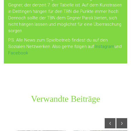
Gegner, der derzeit 7. der Tabelle ist. Auf dem Kunstrasen
in Dettingen hängen für den TBN die Punkte immer hoch.
Dennoch sollte der TBN dem Gegner Paroli bieten, sich
nicht hängen lassen und möglichst für eine Überraschung
sorgen.
P.S. Alle News zum Spielbetrieb findest du auf den
Sozialen Netzwerken. Also gerne folgen auf
Instagram
und
Facebook
.
Verwandte Beiträge
‹
›