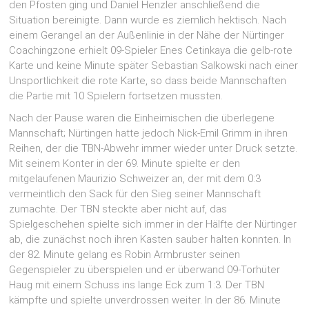
den Pfosten ging und Daniel Henzler anschließend die
Situation bereinigte. Dann wurde es ziemlich hektisch. Nach
einem Gerangel an der Außenlinie in der Nähe der Nürtinger
Coachingzone erhielt 09-Spieler Enes Cetinkaya die gelb-rote
Karte und keine Minute später Sebastian Salkowski nach einer
Unsportlichkeit die rote Karte, so dass beide Mannschaften
die Partie mit 10 Spielern fortsetzen mussten.
Nach der Pause waren die Einheimischen die überlegene
Mannschaft; Nürtingen hatte jedoch Nick-Emil Grimm in ihren
Reihen, der die TBN-Abwehr immer wieder unter Druck setzte.
Mit seinem Konter in der 69. Minute spielte er den
mitgelaufenen Maurizio Schweizer an, der mit dem 0:3
vermeintlich den Sack für den Sieg seiner Mannschaft
zumachte. Der TBN steckte aber nicht auf, das
Spielgeschehen spielte sich immer in der Hälfte der Nürtinger
ab, die zunächst noch ihren Kasten sauber halten konnten. In
der 82. Minute gelang es Robin Armbruster seinen
Gegenspieler zu überspielen und er überwand 09-Torhüter
Haug mit einem Schuss ins lange Eck zum 1:3. Der TBN
kämpfte und spielte unverdrossen weiter. In der 86. Minute