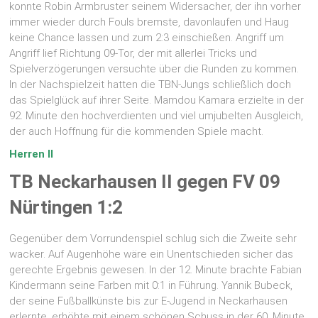
konnte Robin Armbruster seinem Widersacher, der ihn vorher
immer wieder durch Fouls bremste, davonlaufen und Haug
keine Chance lassen und zum 2:3 einschießen. Angriff um
Angriff lief Richtung 09-Tor, der mit allerlei Tricks und
Spielverzögerungen versuchte über die Runden zu kommen.
In der Nachspielzeit hatten die TBN-Jungs schließlich doch
das Spielglück auf ihrer Seite. Mamdou Kamara erzielte in der
92. Minute den hochverdienten und viel umjubelten Ausgleich,
der auch Hoffnung für die kommenden Spiele macht.
Herren II
TB Neckarhausen II gegen FV 09
Nürtingen 1:2
Gegenüber dem Vorrundenspiel schlug sich die Zweite sehr
wacker. Auf Augenhöhe wäre ein Unentschieden sicher das
gerechte Ergebnis gewesen. In der 12. Minute brachte Fabian
Kindermann seine Farben mit 0:1 in Führung. Yannik Bubeck,
der seine Fußballkünste bis zur E-Jugend in Neckarhausen
erlernte, erhöhte mit einem schönen Schuss in der 60. Minute