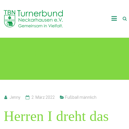
Skip
to
TB
content
Neckarhausen
e.V.
3:3 und 1:2 steht es am Sonntag im
1898
Erwin-Waldner-Stadion
Gemeinsam
in
Vielfalt.
Jenny
2. März 2022
Fußball männlich
Herren I dreht das