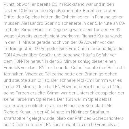
Punkt, obwohl er bereits 0:3 im Rückstand war und in den
letzten 10 Minuten den Spieß umdrehte. Bereits im ersten
Drittel des Spieles hätten die Einheimischen in Führung gehen
müssen. Alessandro Scarlino scheiterte in der 5. Minute an 09-
Torhüter Simon Haug. Im Gegenzug wurde ein Tor des FV 09
wegen Abseits zurecht nicht anerkannt. Richard Kunau wurde
in der 11. Minute gerade noch von der 09 Abwehr vor der
Torlinie gestört. 09-Angreifer Nick-Emil Grimm beschäftigte die
TBN-Abwehr über Gebühr und beschwor häufig Gefahr vor
dem TBN-Tor herauf. In der 23. Minute schlug dieser einen
Freistoß vor das TBN-Tor. Leander Geibel konnte den Ball nicht
festhalten. Vincenzo Pellegrino hatte den Braten gerochen
und staubte zum 0:1 ab. Der schnelle Nick-Emil Grimm war es
in der 31. Minute, der die TBN-Abwehr überlief und das 0:2 für
seine Farben erzielte. Grimm war der Unterschiedsspieler, der
seine Farben im Spiel hielt. Der TBN war im Spiel selbst
keineswegs schlechter als die Elf aus der Kernstadt. Als
Richard Kunau in der 40. Minute im Nürtinger Strafraum
strafstoßreif gelegt wurde, blieb der Pfiff des Schiedsrichters
aus. Glück hatte der TBN kurz danach als ein 09-Freistoß an