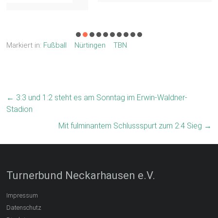
Markiert in:
Fußball
Nürtingen
TBN
←
3:3 und 1:2 steht es am Sonntag im Erwin-Waldner-
Stadion
Mit fulminantem Schlussspurt zum 2:4 Sieg
→
Turnerbund Neckarhausen e.V.
Impressum
Datenschutz