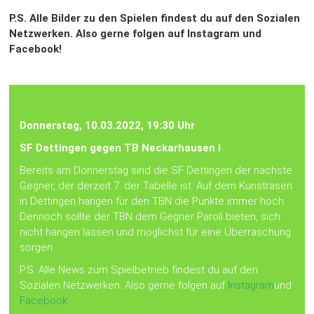
P.S. Alle Bilder zu den Spielen findest du auf den Sozialen
Netzwerken. Also gerne folgen auf
Instagram
und
Facebook!
Donnerstag, 10.03.2022, 19:30 Uhr
SF Dettingen gegen TB Neckarhausen I
Bereits am Donnerstag sind die SF Dettingen der nächste
Gegner, der derzeit 7. der Tabelle ist. Auf dem Kunstrasen
in Dettingen hängen für den TBN die Punkte immer hoch.
Dennoch sollte der TBN dem Gegner Paroli bieten, sich
nicht hängen lassen und möglichst für eine Überraschung
sorgen.
P.S. Alle News zum Spielbetrieb findest du auf den
Sozialen Netzwerken. Also gerne folgen auf
Instagram
und
Facebook
.