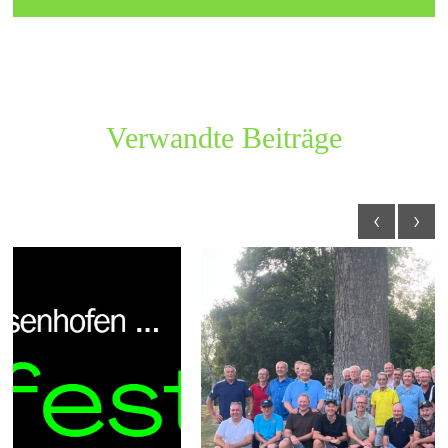
Verwandte Beiträge
‹
›