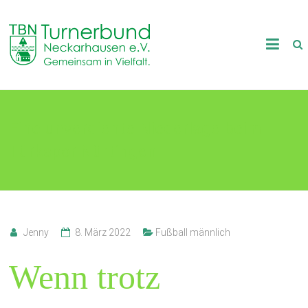
Skip
to
TB
content
Neckarhausen
e.V.
Eine unverdiente Niederlage beim
1898
Türkspor Nürtingen
Gemeinsam
in
Vielfalt.
Jenny
8. März 2022
Fußball männlich
Wenn trotz