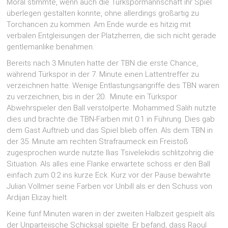
Moral stimmte, wenn auch die Türkspormannschaft ihr Spiel
überlegen gestalten konnte, ohne allerdings großartig zu
Torchancen zu kommen. Am Ende wurde es hitzig mit
verbalen Entgleisungen der Platzherren, die sich nicht gerade
gentlemanlike benahmen.
Bereits nach 3 Minuten hatte der TBN die erste Chance,
während Türkspor in der 7. Minute einen Lattentreffer zu
verzeichnen hatte. Wenige Entlastungsangriffe des TBN waren
zu verzeichnen, bis in der 20. Minute ein Türkspor
Abwehrspieler den Ball verstolperte. Mohammed Salih nutzte
dies und brachte die TBN-Farben mit 0:1 in Führung. Dies gab
dem Gast Auftrieb und das Spiel blieb offen. Als dem TBN in
der 35. Minute am rechten Strafraumeck ein Freistoß
zugesprochen wurde nutzte Ilias Tsivelekidis schlitzohrig die
Situation. Als alles eine Flanke erwartete schoss er den Ball
einfach zum 0:2 ins kurze Eck. Kurz vor der Pause bewahrte
Julian Vollmer seine Farben vor Unbill als er den Schuss von
Ardijan Elizay hielt.
Keine fünf Minuten waren in der zweiten Halbzeit gespielt als
der Unparteiische Schicksal spielte. Er befand, dass Raoul