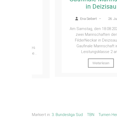
 in
in Deizisau
Ena Seibert
–
26. Juli 2026
 2026
Am Samstag, den 18.08.2026, traten
zwei Mannschaften der WTG
t der
FilderNeckar in Deizisau beim
26 in
Gaufinale Mannschaft in der
aft des
Leistungsklasse 2 an....
klasse...
Weiterlesen
Markiert in:
3. Bundesliga Süd
TBN
Turnen He