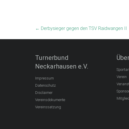
←
Derbysieger gegen den TSV Raidwangen II
Turnerbund
Über
Neckarhausen e.V.
Sportar
Verein
Impressum
Verans
Datenschutz
Sponso
Disclaimer
Mitglie
Vereinsdokumente
Vereinssatzung