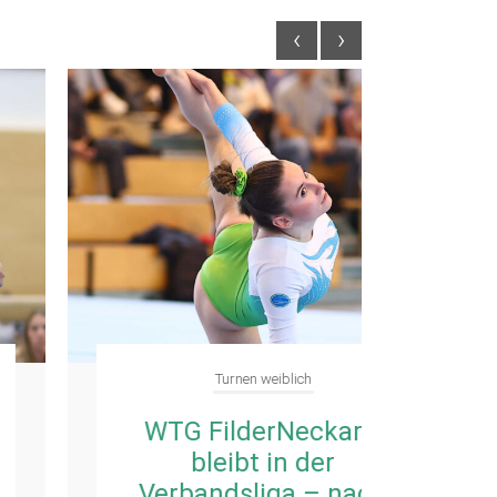
‹
›
Turnen weiblich
WTG FilderNeckar II
Ma
bleibt in der
fü
Verbandsliga – nach