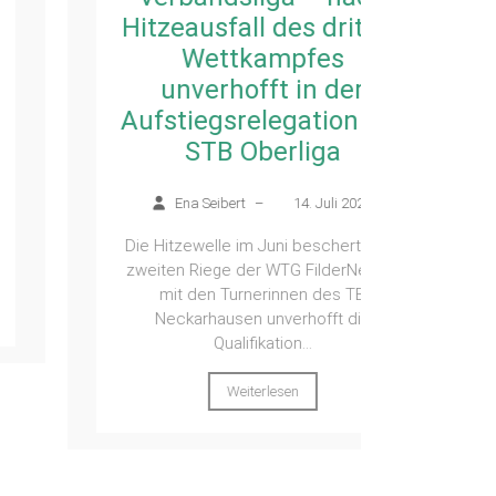
Hitzeausfall des dritten
E
Wettkampfes
unverhofft in der
Beim 
Aufstiegsrelegation zur
Gruibin
Samsta
STB Oberliga
Die 
Ena Seibert
–
14. Juli 2026
Die Hitzewelle im Juni bescherte der
zweiten Riege der WTG FilderNeckar
mit den Turnerinnen des TB
Neckarhausen unverhofft die
Qualifikation...
Weiterlesen