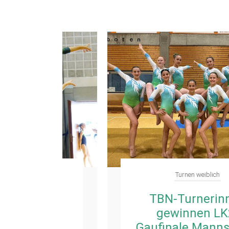
Turnen weiblich
en
TBN-Turnerinnen
gewinnen LK2-
 P-
Gaufinale Mannschaft