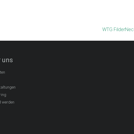
WTG FilderNeck
 uns
ten
taltungen
ring
d werden