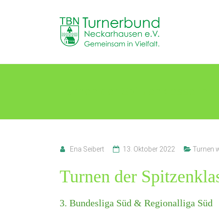
Skip
to
TB
content
Neckarhausen
e.V.
1898
Turnen der Spitzenklasse in 
Gemeinsam
in
Vielfalt.
Ena Seibert
13. Oktober 2022
Turnen w
Turnen der Spitzenkla
3. Bundesliga Süd & Regionalliga Süd