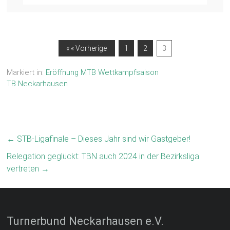
« « Vorherige
1
2
3
Markiert in:
Eröffnung MTB Wettkampfsaison
TB Neckarhausen
←
STB-Ligafinale – Dieses Jahr sind wir Gastgeber!
Relegation geglückt: TBN auch 2024 in der Bezirksliga
vertreten
→
Turnerbund Neckarhausen e.V.