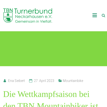
Skip
to
TB
content
Neckarhausen
e.V.
Eröffnung der MTB
1898
Wettkampfsaison
Gemeinsam
in
Vielfalt.
Ena Seibert
27. April 2023
Mountainbike
Die Wettkampfsaison bei
den TBN Mountainbiker ist