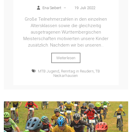
Ena Seibert
–
19. Juli 2022
Große Teilnehmerzahlen in den einzelnen
Altersklassen sowie die gleichzeitig
ausgetragenen Württembergischen
Meisterschaften motivierten unsere Kinder
zusätzlich. Nachdem wir bei unseren...
Weiterlesen
MTB Jugend
,
Renntag in Reudern
,
TB
Neckarhausen