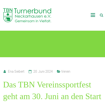
Skip
to
TB
content
Neckarhausen
e.V.
TBN Vereinssportfest
1898
Gemeinsam
in
Vielfalt.
Ena Seibert
20. Juni 2024
Verein
Das TBN Vereinssportfest
geht am 30. Juni an den Start