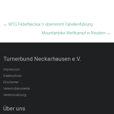
←
WTG FilderNeckar II übernimmt Tabellenführung
Mountainbike Wettkampf in Reudern
→
Turnerbund Neckarhausen e.V.
Impressum
Datenschutz
Disclaimer
Vereinsdokumente
Vereinssatzung
Über uns