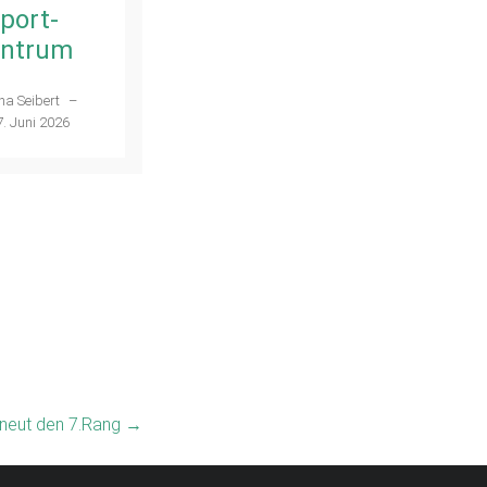
28. Mai 2026
port-
ntrum
na Seibert
–
7. Juni 2026
rneut den 7.Rang
→