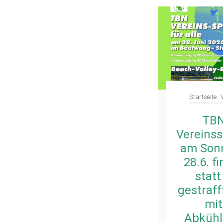
dienstleistende/r
Verein
Startseite
1 Cent
TB
spenden – 5€
Vereinss
für den
am Sonn
Verein
28.6. f
sichern: jetzt
statt
mitmachen
gestraff
bei der Wero-
mit
Vereinskampagne
Abküh