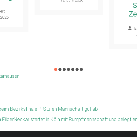
12. Juni 2026
S
ert
–
Ze
 2026
E
karhausen
eim Bezirksfinale P-Stufen Mannschaft gut ab
FilderNeckar startet in Köln mit Rumpfmannschaft und belegt e