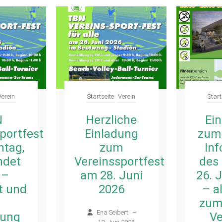
Verein
Startseite
Verein
Start
N
Herzliche
Ei
portfest
Einladung
zum
tag,
zum
In
indet
Vereinssportfest
des
 –
am 28. Juni
26. 
t und
2026
– al
zum
Ena Seibert
–
lung
Ve