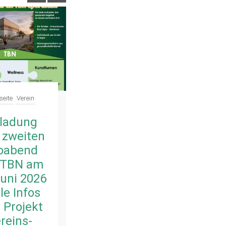
seite
Verein
Verein
nladung
Erster
 zweiten
Infoabend für
foabend
das Vereins-
 TBN am
Sport-
Juni 2026
Zentrum war
le Infos
gut besucht
 Projekt
Ena Seibert
–
reins-