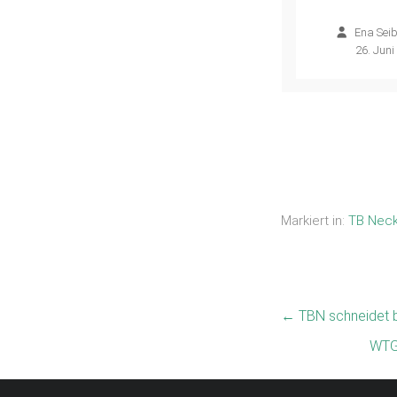
der
Ena Seib
Kreissparkasse
26. Juni
Esslingen-
Nürtingen
Ena Seibert
–
14. Juli 2026
Markiert in:
TB Nec
←
TBN schneidet b
WTG 