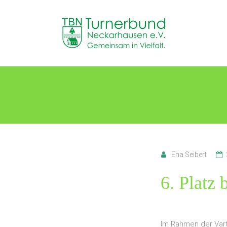
Skip
to
TB
content
Neckarhausen
e.V.
1898
Batteriesammelaktion – Varta
Gemeinsam
in
Vielfalt.
Ena Seibert
6. Platz 
Im Rahmen der Vart