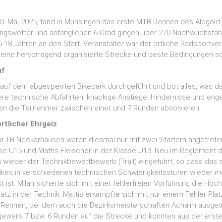
. Mai 2025, fand in Münsingen das erste MTB Rennen des Albgold J
ingswetter und anfänglichen 6 Grad gingen über 270 Nachwuchsfah
 6-18 Jahren an den Start. Veranstalter war der örtliche Radsportve
r eine hervorragend organisierte Strecke und beste Bedingungen so
uf
uf dem abgesperrten Bikepark durchgeführt und bot alles, was da
nere technische Abfahrten, knackige Anstiege, Hindernisse und eng
en die Teilnehmer zwischen einer und 7 Runden absolvieren.
tlicher Ehrgeiz
m TB Neckarhausen waren diesmal nur mit zwei Startern angetreten
sse U15 und Mattis Fleischer in der Klasse U13. Neu im Reglement d
n wieder der Technikbewettbewerb (Trail) eingeführt, so dass das 
kes in verschiedenen technischen Schwierigkeitsstufen wieder m
 ist. Milan sicherte sich mit einer fehlerfreien Vorführung die Höc
latz in der Technik. Mattis erkämpfte sich mit nur einem Fehler Plat
 Rennen, bei dem auch die Bezirksmeisterschaften Achalm ausget
jeweils 7 bzw. 6 Runden auf die Strecke und konnten aus der erste