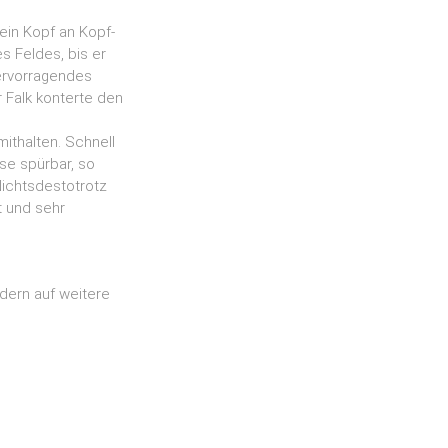
ein Kopf an Kopf-
s Feldes, bis er
hervorragendes
 Falk konterte den
ithalten. Schnell
sse spürbar, so
ichtsdestotrotz
t und sehr
dern auf weitere