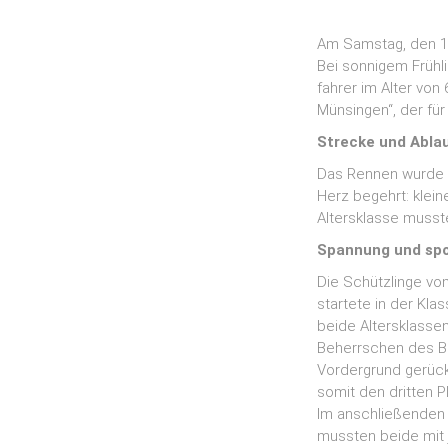
Am Samstag, den 10
Bei sonnigem Frühl
fahrer im Alter von
Münsingen“, der fü
Strecke und Abla
Das Rennen wurde a
Herz begehrt: klei
Altersklasse musst
Spannung und spor
Die Schützlinge vo
startete in der Kla
beide Altersklasse
Beherrschen des Bi
Vordergrund gerückt
somit den dritten P
Im anschließenden
mussten beide mit 