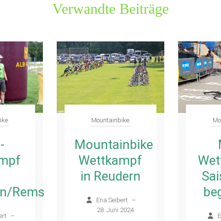
Verwandte Beiträge
ike
Mountainbike
Mo
-
Mountainbike
mpf
Wettkampf
Wet
in Reudern
Sai
en/Rems
be
Ena Seibert
–
28. Juni 2024
ert
–
E