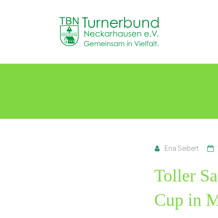
Skip
to
TB
content
Neckarhausen
e.V.
1898
Toller Saisonstart beim MTB 
Gemeinsam
in
Vielfalt.
Ena Seibert
Toller S
Cup in 