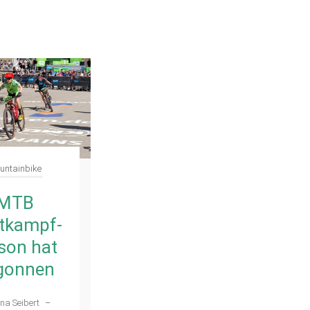
untainbike
MTB
tkampf-
son hat
gonnen
na Seibert
–