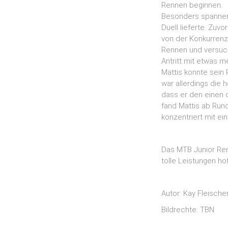
Rennen beginnen.
Besonders spannend
Duell lieferte. Zuv
von der Konkurrenz
Rennen und versucht
Antritt mit etwas 
Mattis konnte sein
war allerdings die 
dass er den einen 
fand Mattis ab Run
konzentriert mit ei
Das MTB Junior Ren
tolle Leistungen ho
Autor: Kay Fleische
Bildrechte: TBN