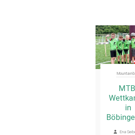
Mountainb
MTB
Wettka
in
Böbing
Ena Seib