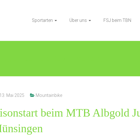
Sportarten
Über uns
FSJ beim TBN
Albgold Juniors Cup in Münsingen
13. Mai 2025
Mountainbike
aisonstart beim MTB Albgold J
Münsingen