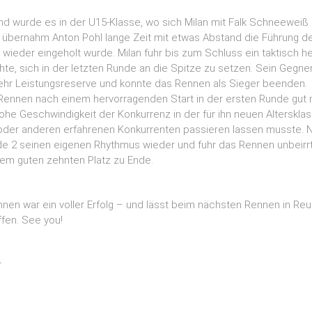
 wurde es in der U15-Klasse, wo sich Milan mit Falk Schneeweiß 
or übernahm Anton Pohl lange Zeit mit etwas Abstand die Führung de
 wieder eingeholt wurde. Milan fuhr bis zum Schluss ein taktisch 
e, sich in der letzten Runde an die Spitze zu setzen. Sein Gegner
mehr Leistungsreserve und konnte das Rennen als Sieger beenden.
 Rennen nach einem hervorragenden Start in der ersten Runde gut m
hohe Geschwindigkeit der Konkurrenz in der für ihn neuen Alterskla
oder anderen erfahrenen Konkurrenten passieren lassen musste. N
de 2 seinen eigenen Rhythmus wieder und fuhr das Rennen unbeirr
nem guten zehnten Platz zu Ende.
nen war ein voller Erfolg – und lässt beim nächsten Rennen in Reu
ffen. See you!
r