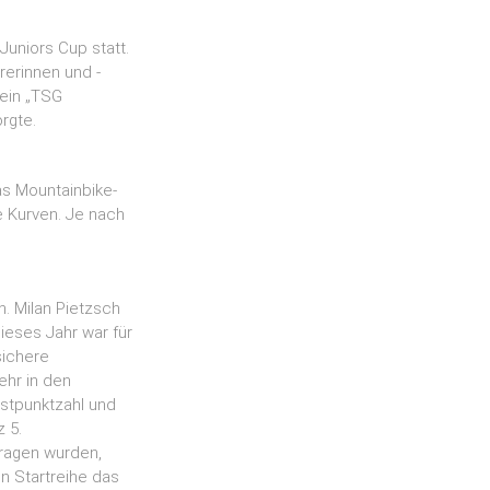
uniors Cup statt.
rerinnen und -
rein „TSG
rgte.
s Mountainbike-
e Kurven. Je nach
. Milan Pietzsch
ieses Jahr war für
sichere
ehr in den
hstpunktzahl und
z 5.
ragen wurden,
n Startreihe das