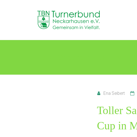
Skip
to
TB
content
Neckarhausen
e.V.
1898
Toller Saisonstart beim MTB 
Gemeinsam
in
Vielfalt.
Ena Seibert
Toller S
Cup in 