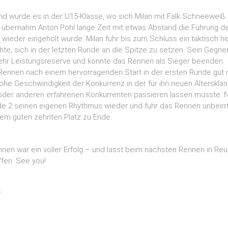
 wurde es in der U15-Klasse, wo sich Milan mit Falk Schneeweiß 
or übernahm Anton Pohl lange Zeit mit etwas Abstand die Führung de
 wieder eingeholt wurde. Milan fuhr bis zum Schluss ein taktisch 
e, sich in der letzten Runde an die Spitze zu setzen. Sein Gegner
mehr Leistungsreserve und konnte das Rennen als Sieger beenden.
 Rennen nach einem hervorragenden Start in der ersten Runde gut m
hohe Geschwindigkeit der Konkurrenz in der für ihn neuen Alterskla
oder anderen erfahrenen Konkurrenten passieren lassen musste. N
de 2 seinen eigenen Rhythmus wieder und fuhr das Rennen unbeirr
nem guten zehnten Platz zu Ende.
nen war ein voller Erfolg – und lässt beim nächsten Rennen in Reu
ffen. See you!
r