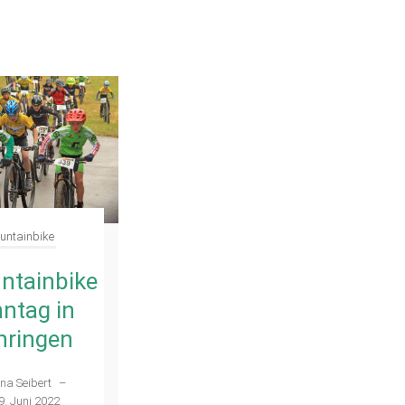
untainbike
ntainbike
ntag in
hringen
na Seibert
–
9. Juni 2022