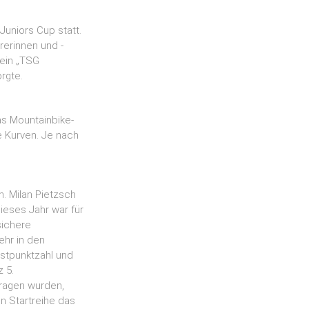
uniors Cup statt.
rerinnen und -
rein „TSG
rgte.
s Mountainbike-
e Kurven. Je nach
. Milan Pietzsch
ieses Jahr war für
sichere
ehr in den
hstpunktzahl und
z 5.
ragen wurden,
n Startreihe das