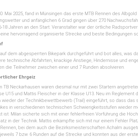
. Mai 2025, fand in Münsingen das erste MTB Rennen des Albgold J
ingswetter und anfänglichen 6 Grad gingen über 270 Nachwuchsfah
 6-18 Jahren an den Start. Veranstalter war der örtliche Radsportve
r eine hervorragend organisierte Strecke und beste Bedingungen so
uf
uf dem abgesperrten Bikepark durchgeführt und bot alles, was da
nere technische Abfahrten, knackige Anstiege, Hindernisse und eng
en die Teilnehmer zwischen einer und 7 Runden absolvieren.
tlicher Ehrgeiz
m TB Neckarhausen waren diesmal nur mit zwei Startern angetreten
sse U15 und Mattis Fleischer in der Klasse U13. Neu im Reglement d
n wieder der Technikbewettbewerb (Trail) eingeführt, so dass das 
kes in verschiedenen technischen Schwierigkeitsstufen wieder m
 ist. Milan sicherte sich mit einer fehlerfreien Vorführung die Höc
latz in der Technik. Mattis erkämpfte sich mit nur einem Fehler Plat
 Rennen, bei dem auch die Bezirksmeisterschaften Achalm ausget
jeweils 7 bzw. 6 Runden auf die Strecke und konnten aus der erste