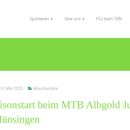
Sportarten
Über uns
FSJ beim TBN
Albgold Juniors Cup in Münsingen
13. Mai 2025
Mountainbike
aisonstart beim MTB Albgold J
Münsingen