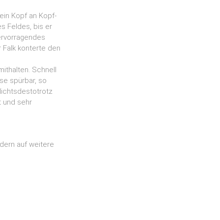
ein Kopf an Kopf-
s Feldes, bis er
hervorragendes
 Falk konterte den
ithalten. Schnell
sse spürbar, so
ichtsdestotrotz
t und sehr
dern auf weitere