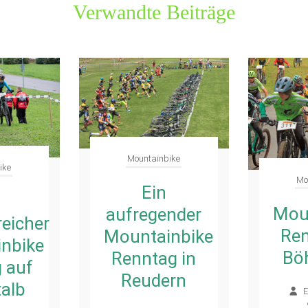
Verwandte Beiträge
Mountainbike
ike
Mo
Ein
Mou
aufregender
reicher
Ren
Mountainbike
nbike
Bö
Renntag in
 auf
Reudern
talb
E