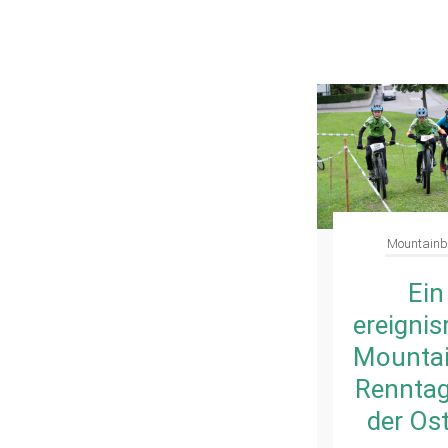
Mountainb
Ein
ereignis
Mountai
Renntag
der Os