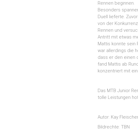
Rennen beginnen.
Besonders spannend
Duell lieferte. Zuv
von der Konkurrenz
Rennen und versucht
Antritt mit etwas 
Mattis konnte sein
war allerdings die 
dass er den einen 
fand Mattis ab Run
konzentriert mit ei
Das MTB Junior Ren
tolle Leistungen ho
Autor: Kay Fleische
Bildrechte: TBN