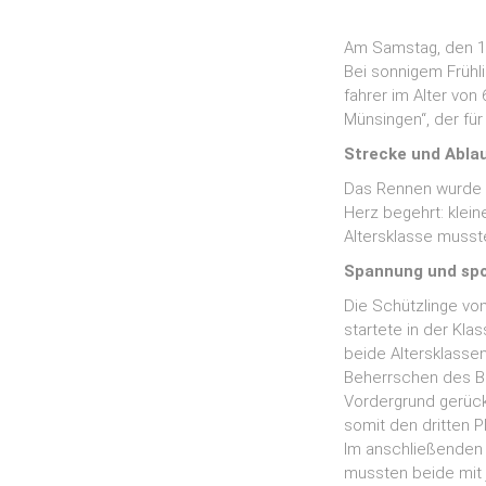
Am Samstag, den 10
Bei sonnigem Frühl
fahrer im Alter von
Münsingen“, der fü
Strecke und Abla
Das Rennen wurde a
Herz begehrt: klei
Altersklasse musst
Spannung und spor
Die Schützlinge vo
startete in der Kla
beide Altersklasse
Beherrschen des Bi
Vordergrund gerückt
somit den dritten P
Im anschließenden
mussten beide mit 