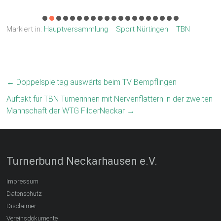
Markiert in:
Hauptversammlung
Sport Nürtingen
TBN
←
Doppelspieltag auswärts beim TV Bempflingen
Auftakt für TBN Turnerinnen mit Nervenflattern in der zweiten
Mannschaft der WTG FilderNeckar
→
Turnerbund Neckarhausen e.V.
Impressum
Datenschutz
Disclaimer
Vereinsdokumente