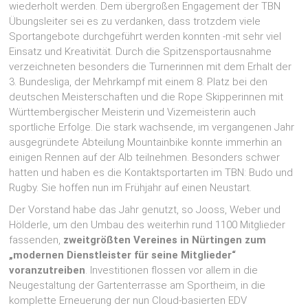
wiederholt werden. Dem übergroßen Engagement der TBN
Übungsleiter sei es zu verdanken, dass trotzdem viele
Sportangebote durchgeführt werden konnten -mit sehr viel
Einsatz und Kreativität. Durch die Spitzensportausnahme
verzeichneten besonders die Turnerinnen mit dem Erhalt der
3. Bundesliga, der Mehrkampf mit einem 8. Platz bei den
deutschen Meisterschaften und die Rope Skipperinnen mit
Württembergischer Meisterin und Vizemeisterin auch
sportliche Erfolge. Die stark wachsende, im vergangenen Jahr
ausgegründete Abteilung Mountainbike konnte immerhin an
einigen Rennen auf der Alb teilnehmen. Besonders schwer
hatten und haben es die Kontaktsportarten im TBN: Budo und
Rugby. Sie hoffen nun im Frühjahr auf einen Neustart.
Der Vorstand habe das Jahr genutzt, so Jooss, Weber und
Hölderle, um den Umbau des weiterhin rund 1100 Mitglieder
fassenden,
zweitgrößten Vereines in Nürtingen zum
„modernen Dienstleister für seine Mitglieder“
voranzutreiben
. Investitionen flossen vor allem in die
Neugestaltung der Gartenterrasse am Sportheim, in die
komplette Erneuerung der nun Cloud-basierten EDV