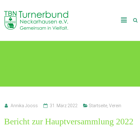
Skip
to
TB
content
Neckarhausen
e.V.
Bericht zur Hauptversammlung
1898
2022
Gemeinsam
in
Vielfalt.
Annika Jooss
31. März 2022
Startseite
,
Verein
Bericht zur Hauptversammlung 2022