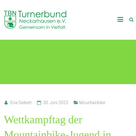
Skip
to
TB
content
Neckarhausen
e.V.
Wettkampftag der Mountainbike-
1898
Jugend in Reudern
Gemeinsam
in
Vielfalt.
Ena Seibert
30. Juni 2023
Mountainbike
Wettkampftag der
Mountainbike-Jugend in