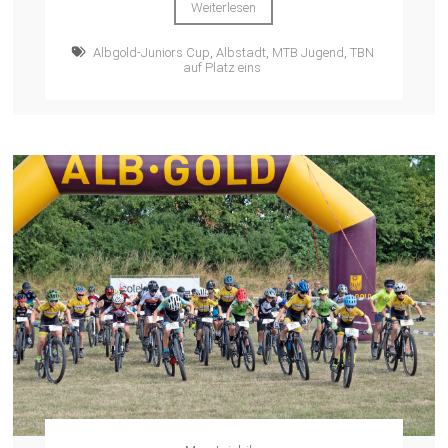
Weiterlesen
Albgold-Juniors Cup
,
Albstadt
,
MTB Jugend
,
TBN
auf Platz eins