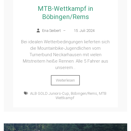
MTB-Wettkampf in
Böbingen/Rems
Ena Seibert
–
15. Juli 2024
Bei idealen Wetterbedingungen lieferten sich
die Mountainbike-Jugendlichen vom
Turnerbund Neckarhausen mit vielen
Mitstreitern heiße Rennen. Alle 5 Fahrer aus
unserem...
Weiterlesen
ALB GOLD Juniors-Cup
,
Böbingen/Rems
,
MTB
Wettkampf