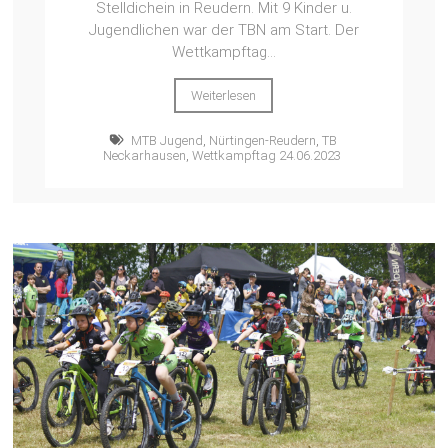
Stelldichein in Reudern. Mit 9 Kinder u.
Jugendlichen war der TBN am Start. Der
Wettkampftag...
Weiterlesen
MTB Jugend
,
Nürtingen-Reudern
,
TB
Neckarhausen
,
Wettkampftag 24.06.2023