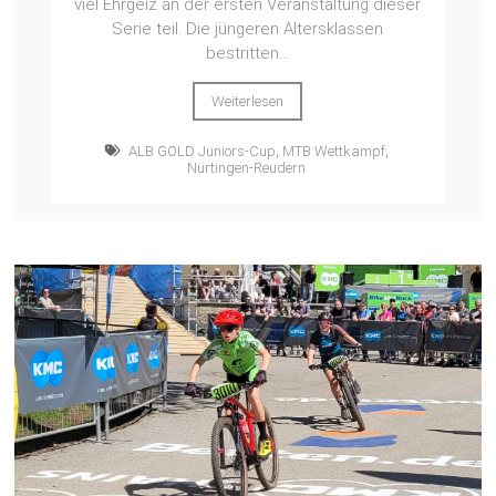
viel Ehrgeiz an der ersten Veranstaltung dieser
Serie teil. Die jüngeren Altersklassen
bestritten...
Weiterlesen
ALB GOLD Juniors-Cup
,
MTB Wettkampf
,
Nürtingen-Reudern