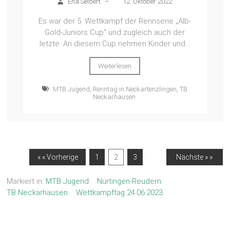
Ena Seibert
–
12. Oktober 2022
Es war der 5. Wettkampf der Rennserie „Alb-
Gold-Juniors Cup“ und zugleich auch der
letzte. An diesem Cup nehmen Kinder und...
Weiterlesen
MTB Jugend
,
Renntag in Neckartenzlingen
,
TB
Neckarhausen
« « Vorherige
1
2
3
Nächste » »
Markiert in:
MTB Jugend
Nürtingen-Reudern
TB Neckarhausen
Wettkampftag 24.06.2023