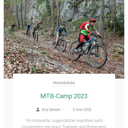
Mountainbike
MTB-Camp 2023
Ena Seibert
–
9. Mai 2023
14 motivierte Jugendliche machten sich
zusammen mit ihren Trainern und Betreuern