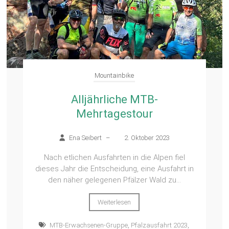
Mountainbike
Alljährliche MTB-
Mehrtagestour
Ena Seibert
–
2. Oktober 2023
Nach etlichen Ausfahrten in die Alpen fiel
dieses Jahr die Entscheidung, eine Ausfahrt in
den näher gelegenen Pfälzer Wald zu...
Weiterlesen
MTB-Erwachsenen-Gruppe
,
Pfalzausfahrt 2023
,