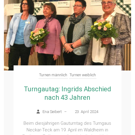
Turnen männlich
Turnen weiblich
Turngautag: Ingrids Abschied
nach 43 Jahren
Ena Seibert
–
23. April 2024
Beim diesjährigen Gauturntag des Turngaus
Neckar-Teck am 19. April im Waldheim in