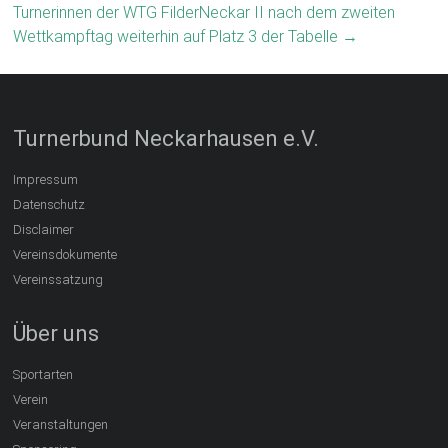
Turnerinnen der WTG FilderNeckar II nach dem zweiten
Wettkampftag weiterhin auf Platz 3 der Tabelle
→
Turnerbund Neckarhausen e.V.
Impressum
Datenschutz
Disclaimer
Vereinsdokumente
Vereinssatzung
Über uns
Sportarten
Verein
Veranstaltungen