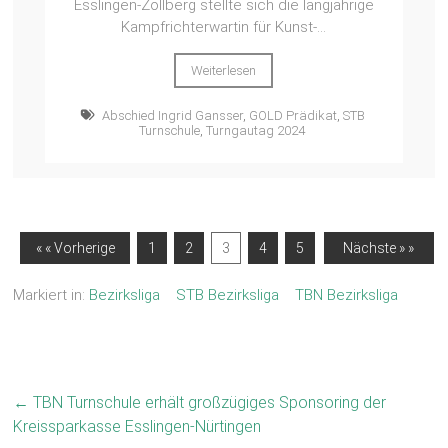
Esslingen-Zollberg stellte sich die langjährige
Kampfrichterwartin für Kunst-...
Weiterlesen
Abschied Ingrid Gansser
,
GOLD Prädikat
,
STB
Turnschule
,
Turngautag 2024
« « Vorherige
1
2
3
4
5
Nächste » »
Markiert in:
Bezirksliga
STB Bezirksliga
TBN Bezirksliga
←
TBN Turnschule erhält großzügiges Sponsoring der
Kreissparkasse Esslingen-Nürtingen