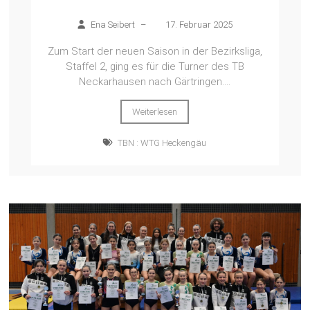
Ena Seibert
–
17. Februar 2025
Zum Start der neuen Saison in der Bezirksliga,
Staffel 2, ging es für die Turner des TB
Neckarhausen nach Gärtringen....
Weiterlesen
TBN : WTG Heckengäu