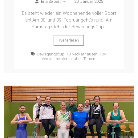
Ena Seibert
–
20. Januar 2025
Es steht wieder ein Wochenende voller Sport
an! Am 08. und 09. Februar geht's rund: Am
Samstag steht der BewegungsCup...
Weiterlesen
Bewegungscup
,
TB Neckarhausen
,
TBN
Vereinsmeisterschaften Turnen