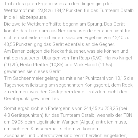
Trotz des guten Ergebnisses an den Ringen ging der
Wettkampf mit 123,8 zu 134,2 Punkten für das Turnteam Ostalb
in die Halbzeitpause.
Die zweite Wettkampfhälfte begann am Sprung. Das Gerät
konnte das Turnteam aus Neckarhausen leider auch nicht für
sich entscheiden - mit einem knappen Ergebnis von 42,40 zu
43,55 Punkten ging das Gerät ebenfalls an die Gegner.
Am Barren zeigten die Neckarhäusener, was sie können und
mit den sauberen Übungen von Tim Rapp (9,90), Hanno Ningel
(10,20), Heiko Pfeiffer (10,85) und Mark Haupt (11,65)
gewannen sie dieses Gerät.
Tim Sachsenmeier gelang es mit einer Punktzahl von 10,15 die
Tageshöchstleistung am sogenannten Königsgerät, dem Reck,
zu erturnen, was den Gastgebern leider trotzdem nicht den
Gerätepunkt gewinnen ließ.
Somit ergab sich ein Endergebnis von 244,45 zu 258,25 (bei
4:8 Gerätepunkten) für das Turnteam Ostalb, weshalb der TBN
am 09.05. beim Ligafinale in Wangen (Allgäu) antreten muss,
um sich den Klassenerhalt sichern zu können.
Zuschauer und Unterstützer sind recht herzlich eingeladen,