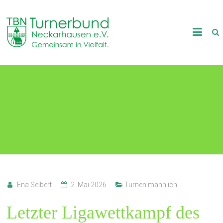
Skip
to
TB
content
Neckarhausen
e.V.
TBN-Turner müssen beim
1898
Ligafinale um den Klassenerhalt
Gemeinsam
in
kämpfen
Vielfalt.
Ena Seibert
2. Mai 2026
Turnen männlich
Letzter Ligawettkampf des