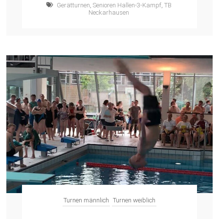
Gerätturnen
,
Senioren Hallen-3-Kampf
,
TB
Neckarhausen
Turnen männlich
Turnen weiblich