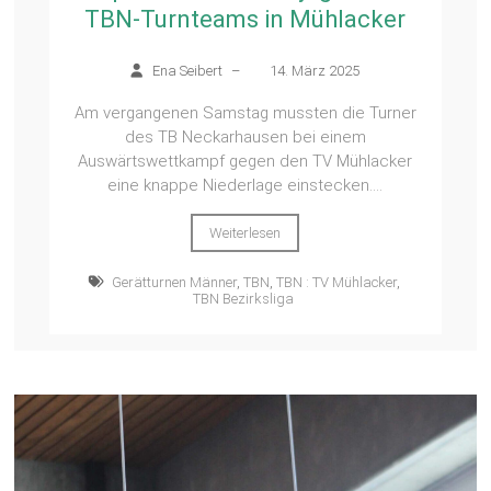
TBN-Turnteams in Mühlacker
Ena Seibert
–
14. März 2025
Am vergangenen Samstag mussten die Turner
des TB Neckarhausen bei einem
Auswärtswettkampf gegen den TV Mühlacker
eine knappe Niederlage einstecken....
Weiterlesen
Gerätturnen Männer
,
TBN
,
TBN : TV Mühlacker
,
TBN Bezirksliga