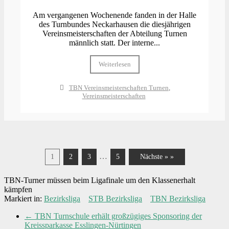
Am vergangenen Wochenende fanden in der Halle
des Turnbundes Neckarhausen die diesjährigen
Vereinsmeisterschaften der Abteilung Turnen
männlich statt. Der interne...
Weiterlesen
TBN Vereinsmeisterschaften Turnen
,
Vereinsmeisterschaften
…
1
2
3
5
Nächste » »
TBN-Turner müssen beim Ligafinale um den Klassenerhalt
kämpfen
Markiert in:
Bezirksliga
STB Bezirksliga
TBN Bezirksliga
←
TBN Turnschule erhält großzügiges Sponsoring der
Kreissparkasse Esslingen-Nürtingen