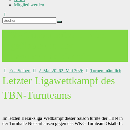
Mitglied werden
TBN-Turner müssen beim
Ligafinale um den
Klassenerhalt kämpfen
Ena Seibert
2. Mai 2026
2. Mai 2026
Turnen männlich
Letzter Ligawettkampf des
TBN-Turnteams
Im letzten Bezirksliga-Wettkampf dieser Saison turnte der TBN in
der Turnhalle Neckarhausen gegen das WKG Turnteam Ostalb II.