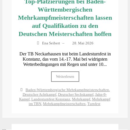
Top-Platzierungen bei Baden-
Württembergischen
Mehrkampfmeisterschaften lassen
auf Qualifikation zu den
Deutschen Meisterschaften hoffen
Ena Seibert
–
28. Mai 2026
Der TB Neckarhausen trat beim Landesturnfest in
Konstanz, das vom 14.-17. Mai bei widrigsten
Wetterbedingungen mit Regen und unter 10...
Weiterlesen
Baden-Württembergische Mehrkampfmeisterschaften
,
Deutscher Achtkampf
,
Deutscher Sechskampf
,
Jahn-9-
Kampf
,
Landesturnfest Konstanz
,
Mehrkampf
,
Mehrkampf
im TBN
,
Mehrkampfmeisterschaften
,
Turnfest