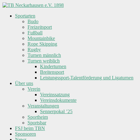
Skip
to
Sportarten
content
TB
Budo
Neckarhausen
Freizeitsport
e.V.
Fußball
1898
Mountainbike
Rope Skipping
Rugby
Gemeinsam
Turnen männlich
in
Turnen weiblich
Vielfalt.
Kinderturnen
Breitensport
Leistungssport-Talentförderung und Ligaturnen
Über uns
Verein
Vereinssatzung
Vereinsdokumente
Veranstaltungen
Sennerpokal ’25
Sportheim
Sportsbar
FSJ beim TBN
Sponsoren
News