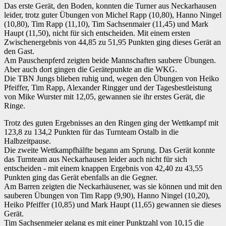
Das erste Gerät, den Boden, konnten die Turner aus Neckarhausen
leider, trotz guter Übungen von Michel Rapp (10,80), Hanno Ningel
(10,80), Tim Rapp (11,10), Tim Sachsenmaier (11,45) und Mark
Haupt (11,50), nicht für sich entscheiden. Mit einem ersten
Zwischenergebnis von 44,85 zu 51,95 Punkten ging dieses Gerät an
den Gast.
Am Pauschenpferd zeigten beide Mannschaften saubere Übungen.
Aber auch dort gingen die Gerätepunkte an die WKG.
Die TBN Jungs blieben ruhig und, wegen den Übungen von Heiko
Pfeiffer, Tim Rapp, Alexander Ringger und der Tagesbestleistung
von Mike Wurster mit 12,05, gewannen sie ihr erstes Gerät, die
Ringe.
Trotz des guten Ergebnisses an den Ringen ging der Wettkampf mit
123,8 zu 134,2 Punkten für das Turnteam Ostalb in die
Halbzeitpause.
Die zweite Wettkampfhälfte begann am Sprung. Das Gerät konnte
das Turnteam aus Neckarhausen leider auch nicht für sich
entscheiden - mit einem knappen Ergebnis von 42,40 zu 43,55
Punkten ging das Gerät ebenfalls an die Gegner.
Am Barren zeigten die Neckarhäusener, was sie können und mit den
sauberen Übungen von Tim Rapp (9,90), Hanno Ningel (10,20),
Heiko Pfeiffer (10,85) und Mark Haupt (11,65) gewannen sie dieses
Gerät.
Tim Sachsenmeier gelang es mit einer Punktzahl von 10,15 die