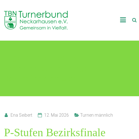
Skip
to
TB
content
Neckarhausen
e.V.
Jugendturner des TB
1898
Neckarhausen in Balingen beim
Gemeinsam
in
Bezirksfinale am Start
Vielfalt.
Ena Seibert
12. Mai 2026
Turnen männlich
P-Stufen Bezirksfinale