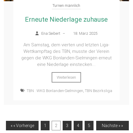
Turnen männlich
Erneute Niederlage zuhause
Ena Seibert
–
18. März 2025
Am Samstag, dem vierten und letzten Liga-
Wettkampftag des TBN, musste der Verein
gegen die WKG Bonlanden-Sielmingen erneut
eine Niederlage einstecken....
Weiterlesen
TBN : WKG Bonlanden-Sielmingen
,
TBN Bezirksliga
« « Vorherige
1
2
3
4
5
Nächste » »