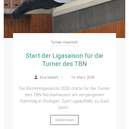
Turnen männlich
Start der Ligasaison für die
Turner des TBN
Ena Seibert
–
14. März 2026
Die Bezirksligasaison 2026 starte für die Turner
des TBN Neckarhausen am vergangenen
Samstag in Stuttgart. Zum Ligaauftakt, zu Gast
beim...
Weiterlesen