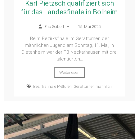
Karl Pietzsch qualifiziert sich
für das Landesfinale in Bolheim
Ena Seibert
–
15. Mai 2025
Beim Bezirksfinale im Gerätturnen der
männlichen Jugend am Sonntag, 11. Mai, in
Dietenheim war der TB Neckarhausen mit drei
talentierten...
Weiterlesen
Bezirksfinale P-Stufen
,
Gerätturnen männlich