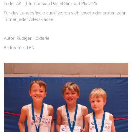
In der AK 11 turnte sich Daniel Sinz auf Platz 25.
Für das Landesfinale qualifizieren sich jeweils die ersten zehn
Turner jeder Altersklasse.
Autor: Rüdiger Hölderle
Bildrechte: TBN