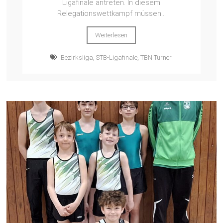
Ligafinale antreten. In diesem
Relegationswettkampf müssen...
Weiterlesen
Bezirksliga
,
STB-Ligafinale
,
TBN Turner