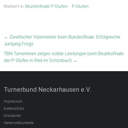
Markiert in:
Bezirksfinale P-Stufen
P-Stufen
←
Zweifacher Vizemeister beim Bundesfinale: Erfolgreiche
Jumping Frogs
TBN-Turnerinnen zeigen solide Leistungen beim Bezirksfinale
der P-Stufen in Weil im Schönbuch
→
Turnerbund Neckarhausen e.V.
Impressum
Datenschutz
Disclaimer
Vereinsdokumente