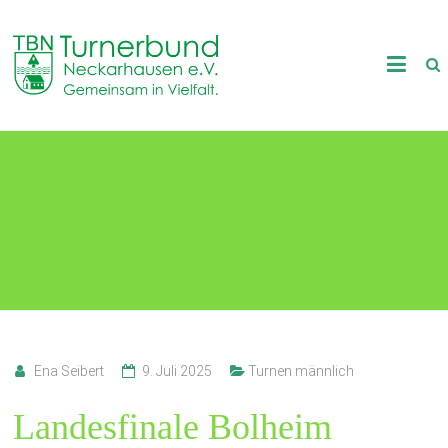
Skip
to
TB
content
Neckarhausen
e.V.
Starker Auftritt trotz Hitze: Karl
1898
Nandor Pietzsch beim Landesfinale
Gemeinsam
in
in Bolheim
Vielfalt.
Ena Seibert
9. Juli 2025
Turnen männlich
Landesfinale Bolheim