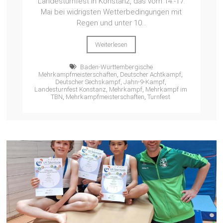
Landesturnfest in Konstanz, das vom 14.-17.
Mai bei widrigsten Wetterbedingungen mit
Regen und unter 10...
Weiterlesen
Baden-Württembergische
Mehrkampfmeisterschaften
,
Deutscher Achtkampf
,
Deutscher Sechskampf
,
Jahn-9-Kampf
,
Landesturnfest Konstanz
,
Mehrkampf
,
Mehrkampf im
TBN
,
Mehrkampfmeisterschaften
,
Turnfest