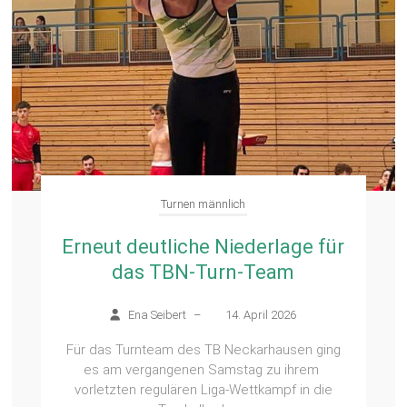
Turnen männlich
Erneut deutliche Niederlage für
das TBN-Turn-Team
Ena Seibert
–
14. April 2026
Für das Turnteam des TB Neckarhausen ging
es am vergangenen Samstag zu ihrem
vorletzten regulären Liga-Wettkampf in die