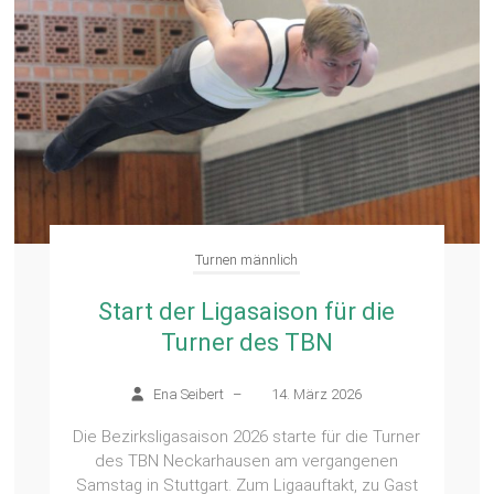
Turnen männlich
Start der Ligasaison für die
Turner des TBN
Ena Seibert
–
14. März 2026
Die Bezirksligasaison 2026 starte für die Turner
des TBN Neckarhausen am vergangenen
Samstag in Stuttgart. Zum Ligaauftakt, zu Gast