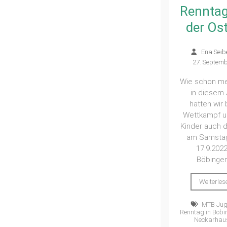
Renntag
der Os
Ena Seib
27. Septem
Wie schon m
in diesem 
hatten wir
Wettkampf u
Kinder auch d
am Samsta
17.9.2022
Böbingen,
Weiterles
MTB Ju
Renntag in Böbi
Neckarhau