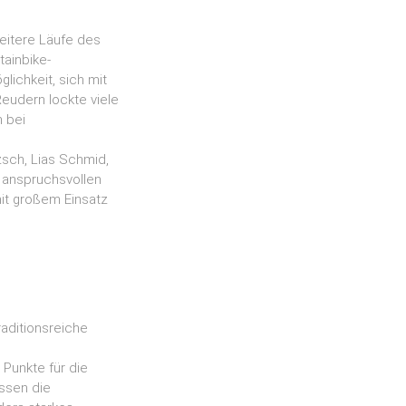
eitere Läufe des
ainbike-
ichkeit, sich mit
eudern lockte viele
n bei
zsch, Lias Schmid,
n anspruchsvollen
mit großem Einsatz
aditionsreiche
Punkte für die
ssen die