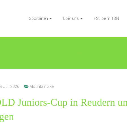
Sportarten
Über uns
FSJ beim TBN
arhausen erfolgreich beim ALB-GOLD Jun
8. Juli 2026
Mountainbike
D Juniors-Cup in Reudern u
gen