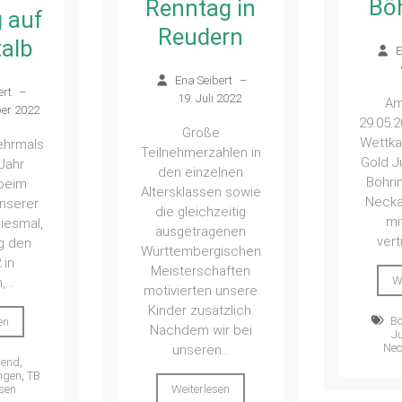
Bö
Renntag in
 auf
Reudern
talb
E
Ena Seibert
–
ert
–
19. Juli 2022
Am
ber 2022
29.05.2
Große
Wettka
ehrmals
Teilnehmerzahlen in
Gold J
Jahr
den einzelnen
Böhri
 beim
Altersklassen sowie
Necka
nserer
die gleichzeitig
mi
iesmal,
ausgetragenen
vert
g den
Württembergischen
 in
Meisterschaften
W
...
motivierten unsere
Kinder zusätzlich.
Bö
en
Nachdem wir bei
J
Nec
unseren...
gend
,
ngen
,
TB
Weiterlesen
sen