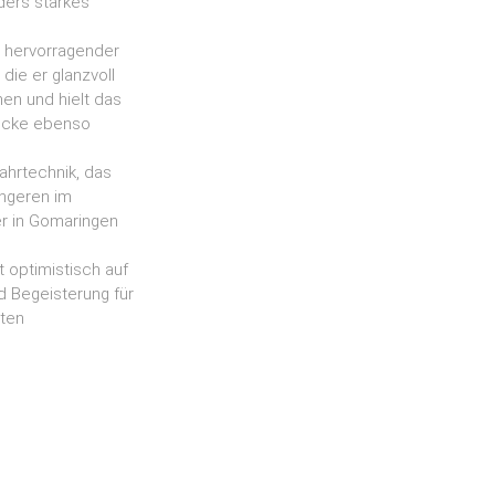
ders starkes
n hervorragender
die er glanzvoll
en und hielt das
trecke ebenso
ahrtechnik, das
üngeren im
er in Gomaringen
 optimistisch auf
 Begeisterung für
sten