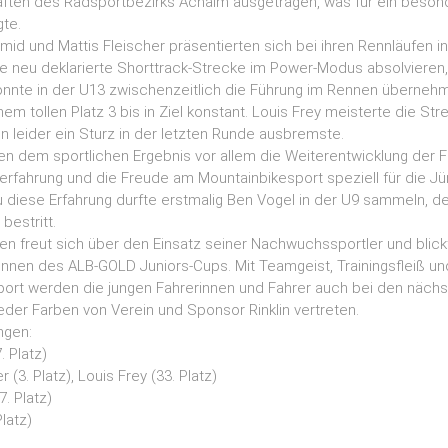
ften des Radsportbezirks Achalm ausgetragen, was für ein beson
gte.
mid und Mattis Fleischer präsentierten sich bei ihren Rennläufen i
ie neu deklarierte Shorttrack-Strecke im Power-Modus absolvieren, 
konnte in der U13 zwischenzeitlich die Führung im Rennen übernehm
m tollen Platz 3 bis in Ziel konstant. Louis Frey meisterte die S
hn leider ein Sturz in der letzten Runde ausbremste.
n dem sportlichen Ergebnis vor allem die Weiterentwicklung der F
fahrung und die Freude am Mountainbikesport speziell für die J
 diese Erfahrung durfte erstmalig Ben Vogel in der U9 sammeln, d
bestritt.
n freut sich über den Einsatz seiner Nachwuchssportler und blickt
en des ALB-GOLD Juniors-Cups. Mit Teamgeist, Trainingsfleiß und
ort werden die jungen Fahrerinnen und Fahrer auch bei den näch
eder Farben von Verein und Sponsor Rinklin vertreten.
ngen:
. Platz)
 (3. Platz), Louis Frey (33. Platz)
. Platz)
latz)