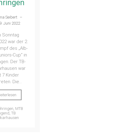
hringen
na Seibert
–
9. Juni 2022
 Sonntag
022 war der 2.
mpf des „Alb-
uniors-Cup“ in
ngen. Der TB-
rhausen war
t 7 Kinder
reten. Die...
eiterlesen
hringen
,
MTB
ugend
,
TB
karhausen