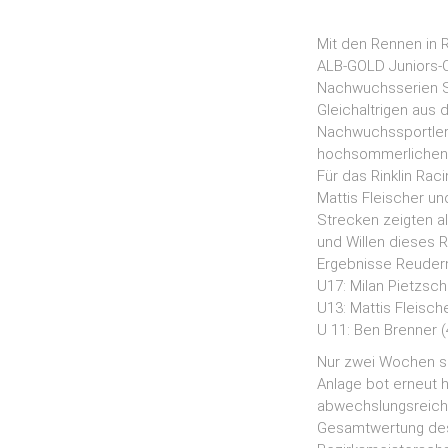
Mit den Rennen in 
ALB-GOLD Juniors-C
Nachwuchsserien Sü
Gleichaltrigen aus
Nachwuchssportleri
hochsommerlichen 
Für das Rinklin Ra
Mattis Fleischer u
Strecken zeigten al
und Willen dieses 
Ergebnisse Reuder
U17: Milan Pietzsch 
U13: Mattis Fleischer
U 11: Ben Brenner (
Nur zwei Wochen sp
Anlage bot erneut 
abwechslungsreiche
Gesamtwertung des 