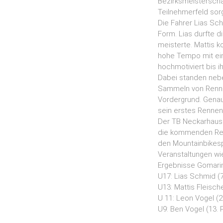
Bezirksmeisterscha
Teilnehmerfeld sor
Die Fahrer Lias Sch
Form. Lias durfte d
meisterte. Mattis 
hohe Tempo mit eine
hochmotiviert bis i
Dabei standen nebe
Sammeln von Renner
Vordergrund. Genau
sein erstes Rennen 
Der TB Neckarhause
die kommenden Renn
den Mountainbikesp
Veranstaltungen wi
Ergebnisse Gomari
U17: Lias Schmid (7
U13: Mattis Fleischer
U 11: Leon Vogel (27
U9: Ben Vogel (13. P