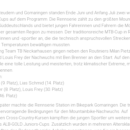
Reudern und Gomaringen standen Ende Juni und Anfang Juli zwei w
ups auf dem Programm. Die Rennserie zählt zu den größten Mount
ddeutschlands und bietet jungen Fahrerinnen und Fahrern die Mögl
 der gesamten Region zu messen. Der traditionsreiche MTB-Cup in R
nnen und -sportler an, die die technisch anspruchsvollen Strecke
Temperaturen bewältigen mussten.
cing Team TB Neckarhausen gingen neben den Routiniers Milan Piet
nd Louis Frey der Nachwuchs mit Ben Brenner an den Start. Auf de
le eine tolle Leistung und meisterten, trotz klimatischer Extreme, 
Rennen.
n:
(9. Platz), Lias Schmid (14. Platz)
 (8. Platz), Louis Frey (30. Platz)
46. Platz)
äter machte die Rennserie Station im Bikepark Gomaringen. Die tr
hervorragende Bedingungen für den Mountainbike-Nachwuchs. Auf
n Cross-Country-Kursen kämpften die jungen Sportler um weitere 
ALB-GOLD Juniors-Cups. Zusätzlich wurden in mehreren Alterskla