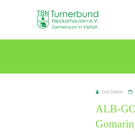
Skip
to
TB
content
Neckarhausen
e.V.
1898
Rinklin Racing Team TB Neck
Gemeinsam
in
Vielfalt.
Ena Seibert
ALB-GOL
Gomarin