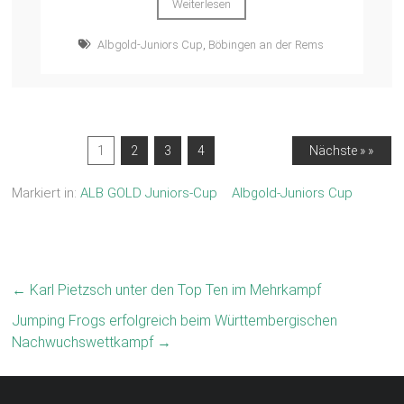
Weiterlesen
Albgold-Juniors Cup
,
Böbingen an der Rems
1
2
3
4
Nächste » »
Markiert in:
ALB GOLD Juniors-Cup
Albgold-Juniors Cup
←
Karl Pietzsch unter den Top Ten im Mehrkampf
Jumping Frogs erfolgreich beim Württembergischen
Nachwuchswettkampf
→