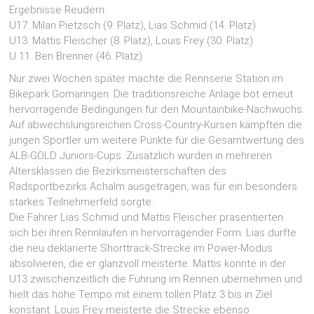
Ergebnisse Reudern:
U17: Milan Pietzsch (9. Platz), Lias Schmid (14. Platz)
U13: Mattis Fleischer (8. Platz), Louis Frey (30. Platz)
U 11: Ben Brenner (46. Platz)
Nur zwei Wochen später machte die Rennserie Station im
Bikepark Gomaringen. Die traditionsreiche Anlage bot erneut
hervorragende Bedingungen für den Mountainbike-Nachwuchs.
Auf abwechslungsreichen Cross-Country-Kursen kämpften die
jungen Sportler um weitere Punkte für die Gesamtwertung des
ALB-GOLD Juniors-Cups. Zusätzlich wurden in mehreren
Altersklassen die Bezirksmeisterschaften des
Radsportbezirks Achalm ausgetragen, was für ein besonders
starkes Teilnehmerfeld sorgte.
Die Fahrer Lias Schmid und Mattis Fleischer präsentierten
sich bei ihren Rennläufen in hervorragender Form. Lias durfte
die neu deklarierte Shorttrack-Strecke im Power-Modus
absolvieren, die er glanzvoll meisterte. Mattis konnte in der
U13 zwischenzeitlich die Führung im Rennen übernehmen und
hielt das hohe Tempo mit einem tollen Platz 3 bis in Ziel
konstant. Louis Frey meisterte die Strecke ebenso