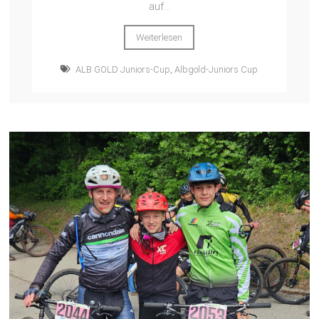
auf...
Weiterlesen
ALB GOLD Juniors-Cup
,
Albgold-Juniors Cup