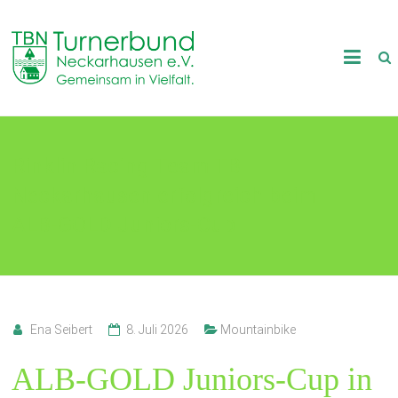
Skip
to
TB
content
Neckarhausen
e.V.
Rinklin Racing Team TB
1898
Neckarhausen erfolgreich beim
Gemeinsam
in
ALB-GOLD Juniors-Cup
Vielfalt.
Ena Seibert
8. Juli 2026
Mountainbike
ALB-GOLD Juniors-Cup in