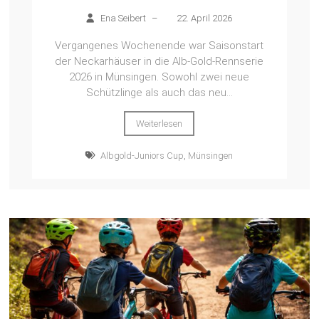
Ena Seibert
–
22. April 2026
Vergangenes Wochenende war Saisonstart
der Neckarhäuser in die Alb-Gold-Rennserie
2026 in Münsingen. Sowohl zwei neue
Schützlinge als auch das neu...
Weiterlesen
Albgold-Juniors Cup
,
Münsingen