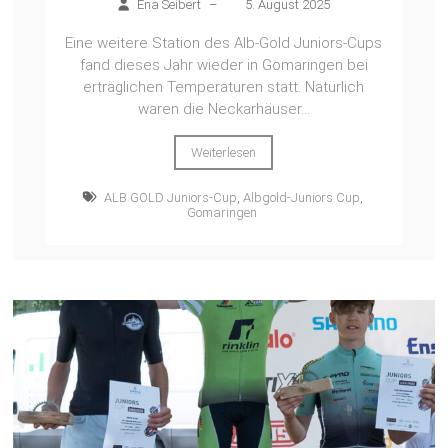
Ena Seibert
–
5. August 2025
Eine weitere Station des Alb-Gold Juniors-Cups
fand dieses Jahr wieder in Gomaringen bei
erträglichen Temperaturen statt. Natürlich
waren die Neckarhäuser...
Weiterlesen
ALB GOLD Juniors-Cup
,
Albgold-Juniors Cup
,
Gomaringen