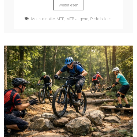
Weiterlesen
Mountainbike
,
MTB
,
MTB Jugend
,
Pedalhelden