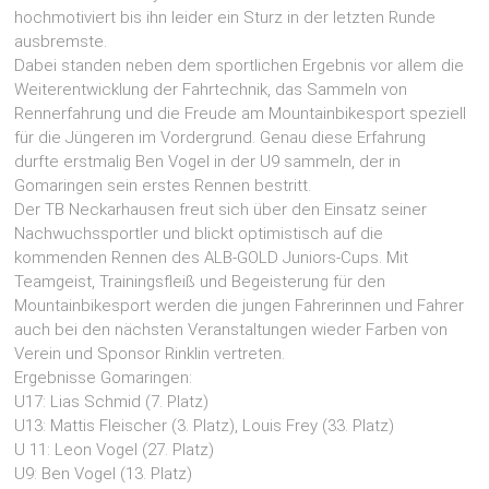
hochmotiviert bis ihn leider ein Sturz in der letzten Runde
ausbremste.
Dabei standen neben dem sportlichen Ergebnis vor allem die
Weiterentwicklung der Fahrtechnik, das Sammeln von
Rennerfahrung und die Freude am Mountainbikesport speziell
für die Jüngeren im Vordergrund. Genau diese Erfahrung
durfte erstmalig Ben Vogel in der U9 sammeln, der in
Gomaringen sein erstes Rennen bestritt.
Der TB Neckarhausen freut sich über den Einsatz seiner
Nachwuchssportler und blickt optimistisch auf die
kommenden Rennen des ALB-GOLD Juniors-Cups. Mit
Teamgeist, Trainingsfleiß und Begeisterung für den
Mountainbikesport werden die jungen Fahrerinnen und Fahrer
auch bei den nächsten Veranstaltungen wieder Farben von
Verein und Sponsor Rinklin vertreten.
Ergebnisse Gomaringen:
U17: Lias Schmid (7. Platz)
U13: Mattis Fleischer (3. Platz), Louis Frey (33. Platz)
U 11: Leon Vogel (27. Platz)
U9: Ben Vogel (13. Platz)