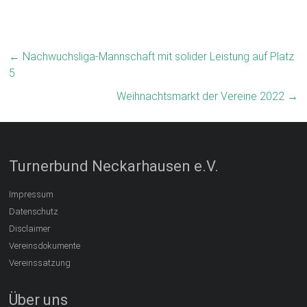
←
Nachwuchsliga-Mannschaft mit solider Leistung auf Platz
5
Weihnachtsmarkt der Vereine 2022
→
Turnerbund Neckarhausen e.V.
Impressum
Datenschutz
Disclaimer
Vereinsdokumente
Vereinssatzung
Über uns