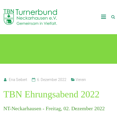
Skip
to
TB
content
Neckarhausen
e.V.
TBN Ehrungsabend 2022
1898
Gemeinsam
in
Vielfalt.
Ena Seibert
6. Dezember 2022
Verein
TBN Ehrungsabend 2022
NT-Neckarhausen - Freitag, 02. Dezember 2022