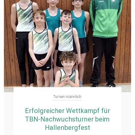
Turnen männlich
Erfolgreicher Wettkampf für
TBN-Nachwuchsturner beim
Hallenbergfest