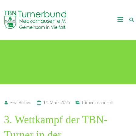
Skip
to
TB
content
Neckarhausen
e.V.
Spannende Aufholjagd des TBN-
1898
Turnteams in Mühlacker
Gemeinsam
in
Vielfalt.
Ena Seibert
14. März 2025
Turnen männlich
3. Wettkampf der TBN-
Turner in der