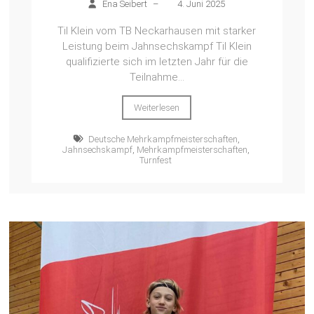
Ena Seibert
–
4. Juni 2025
Til Klein vom TB Neckarhausen mit starker
Leistung beim Jahnsechskampf Til Klein
qualifizierte sich im letzten Jahr für die
Teilnahme...
Weiterlesen
Deutsche Mehrkampfmeisterschaften
,
Jahnsechskampf
,
Mehrkampfmeisterschaften
,
Turnfest