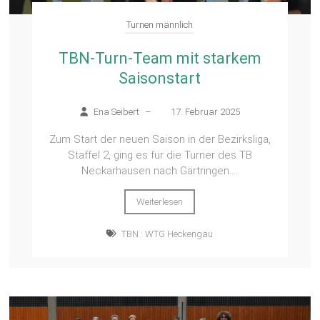
Turnen männlich
TBN-Turn-Team mit starkem
Saisonstart
Ena Seibert
–
17. Februar 2025
Zum Start der neuen Saison in der Bezirksliga,
Staffel 2, ging es für die Turner des TB
Neckarhausen nach Gärtringen....
Weiterlesen
TBN : WTG Heckengäu