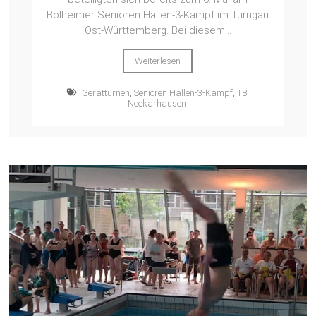
Bolheimer Senioren Hallen-3-Kampf im Turngau
Ost-Württemberg. Bei diesem...
Weiterlesen
Gerätturnen
,
Senioren Hallen-3-Kampf
,
TB
Neckarhausen