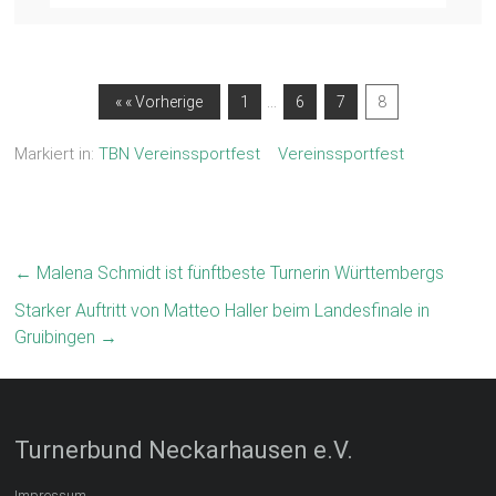
…
« « Vorherige
1
6
7
8
Markiert in:
TBN Vereinssportfest
Vereinssportfest
←
Malena Schmidt ist fünftbeste Turnerin Württembergs
Starker Auftritt von Matteo Haller beim Landesfinale in
Gruibingen
→
Turnerbund Neckarhausen e.V.
Impressum