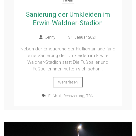
Verein
Sanierung der Umkleiden im
Erwin-Waldner-Stadion
Jenny
–
31. Januar 2021
Neben der Erneuerung der Flutlichtanlage fand
eine Sanierung der Umkleiden im Erwin-
Waldner-Stadion statt Die Fußballer und
Fußballerinnen hatten sich schon...
Weiterlesen
Fußball
,
Renovierung
,
TBN