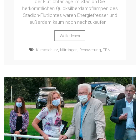
der Flutlichtanlage im Stadion Die
herkömmlichen Quicksilberdampflampen des
Stadion-Flutlichtes waren Energiefresser und
außerdem kaum noch nachzukaufen....
Weiterlesen
Klimaschutz
,
Nürtingen
,
Renovierung
,
TBN