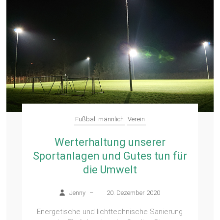
Fußball männlich
Verein
Werterhaltung unserer
Sportanlagen und Gutes tun für
die Umwelt
Jenny
–
20. Dezember 2020
Energetische und lichttechnische Sanierung