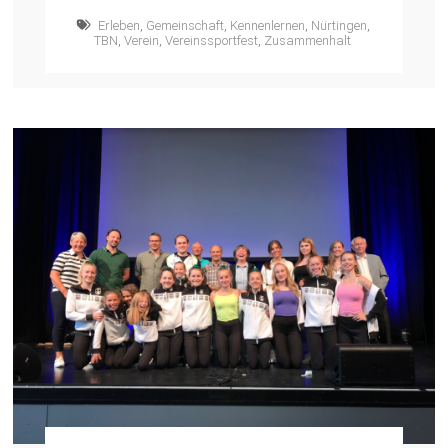
Erleben
,
Gemeinschaft
,
Kennenlernen
,
Nürtingen
,
TBN
,
Verein
,
Vereinssportfest
,
Zusammenhalt