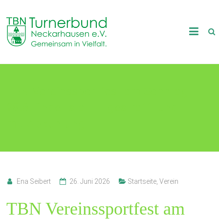
Skip
to
TB
content
Neckarhausen
e.V.
TBN Vereinssportfest am Sonntag,
1898
28.6. findet statt – gestrafft und
Gemeinsam
in
mit Abkühlung
Vielfalt.
Ena Seibert
26. Juni 2026
Startseite
,
Verein
TBN Vereinssportfest am