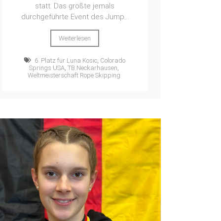
statt. Das größte jemals
durchgeführte Event des Jump...
Weiterlesen
6. Platz für Luna Kosic
,
Colorado
Springs USA
,
TB Neckarhausen
,
Weltmeisterschaft Rope Skipping