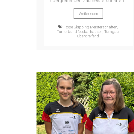
übergreifenden Gaumeisterschaften...
Weiterlesen
Rope Skipping Meisterschaften
,
Turnerbund Neckarhausen
,
Turngau
übergreifend