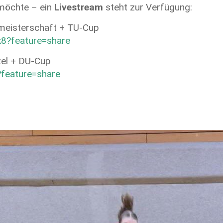
 möchte – ein
Livestream
steht zur Verfügung:
meisterschaft + TU-Cup
x8?feature=share
zel + DU-Cup
?feature=share