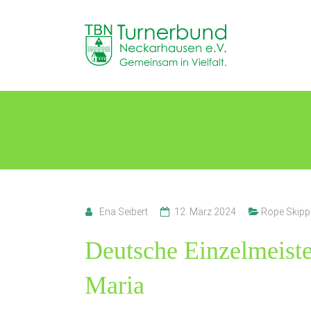
Skip
to
TB
content
Neckarhausen
e.V.
1898
Ankündigung Deutsche Meiste
Gemeinsam
in
Vielfalt.
Ena Seibert
12. März 2024
Rope Skipp
Deutsche Einzelmeiste
Maria