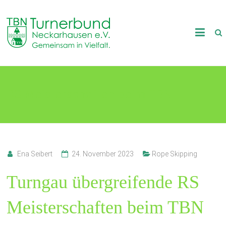
Skip
to
TB
content
Neckarhausen
e.V.
RS Meisterschaften beim TBN
1898
Gemeinsam
in
Vielfalt.
Ena Seibert
24. November 2023
Rope Skipping
Turngau übergreifende RS
Meisterschaften beim TBN