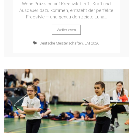
Wenn Präzision auf Kreativität trifft, Kraft und
Ausdauer dazu kommen, entsteht der perfekte
Freestyle – und genau den zeigte Luna...
Weiterlesen
Deutsche Meisterschaften
,
EM 2026