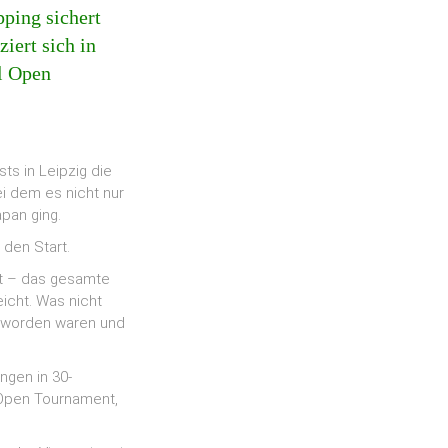
ping sichert
iert sich in
al Open
ts in Leipzig die
i dem es nicht nur
apan ging.
 den Start.
et – das gesamte
eicht. Was nicht
gt worden waren und
ngen in 30-
l Open Tournament,