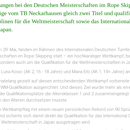
ungen bei den Deutschen Meisterschaften im Rope Skip
rige vom TB Neckarhausen gleich zwei Titel und qualifiz
plinen für die Weltmeisterschaft sowie das Internation
Japan.
 29. Mai, fanden im Rahmen des Internationalen Deutschen Turnfes
chaften im Rope Skipping statt – ein hochkarätiger Wettkampf, be
 sondern auch um die Qualifikation für die Weltmeisterschaften in J
Luna Kosic (AK 2, 16 - 18 Jahre) und Maria Erb (AK 1, 19+ Jahre) an
natelang gezielt auf diesen entscheidenden Wettkampf vorbereit
e WM-Qualifikation ausgerichtet. Und dieses Ziel wurde mehr als err
r die Qualifikationsplätze die Altersklassen 1 und 2 zusammengele
ei den Älteren durchsetzen musste.
en Wettkampftag mit einem neuen persönlichen Rekord von 90 Sprü
sicherte sich damit direkt die Qualifikation für das Internationa
Weltmeisterschaft in Japan ausgetragen wird.