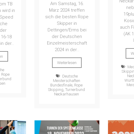
Neckar
Am Samstag, 16.
vom TB
neb
März 2024 treffen
wird in
19pl
sich die besten Rope
n Speed
Kosi
Skipper in
sche
auch F
Dettingen/Erms bei
 der
(AK 1
der Deutschen
 16-18
Einzelmeisterschaft
n der...
2024 in der...
W
en
Weiterlesen
Med
che
Skippi
,
Rope
Nec
Deutsche
erbund
Würt
Meisterschaften
sen
Meis
Bundesfinale
,
Rope
Skipping
,
Turnerbund
Neckarhausen