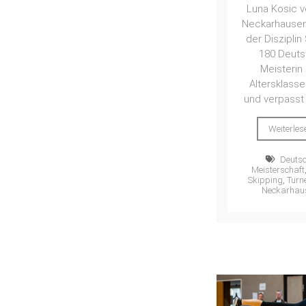
Luna Kosic 
Neckarhausen 
der Diszipli
180 Deut
Meisterin
Altersklasse
und verpasst i
Weiterles
Deuts
Meisterschaft
Skipping
,
Turn
Neckarhau