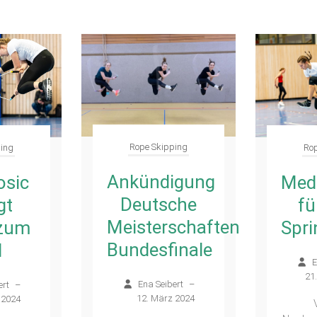
Rope Skipping
Rop
ping
Ankündigung
Meda
osic
Deutsche
fü
gt
Meisterschaften
Spri
 zum
Bundesfinale
l
E
21
Ena Seibert
–
ert
–
12. März 2024
 2024