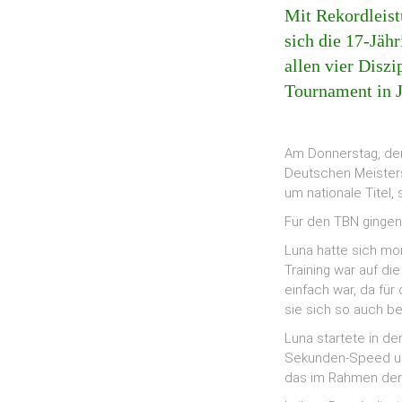
Mit Rekordleist
sich die 17-Jäh
allen vier Diszi
Tournament in 
Am Donnerstag, den
Deutschen Meisters
um nationale Titel,
Für den TBN gingen 
Luna hatte sich mo
Training war auf di
einfach war, da fü
sie sich so auch b
Luna startete in d
Sekunden-Speed und 
das im Rahmen der 