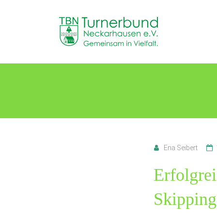
Skip
to
TB
content
Neckarhausen
e.V.
1898
Luna Kosic wird 2-fache Deut
Gemeinsam
in
Vielfalt.
Ena Seibert
Erfolgre
Skipping