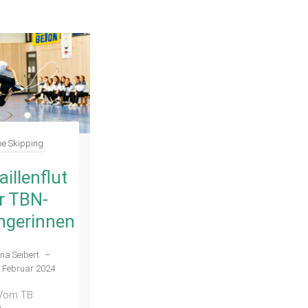
e Skipping
illenflut
r TBN-
ngerinnen
na Seibert
–
. Februar 2024
Vom TB