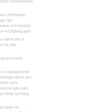
tsche Vizemeisterin
lten Umstellung
ugte das
terin im Freestyle.
r in Erfüllung geht.
te damit den 4.
on für das
ung und wurde
 in Leipzig keinen
d belegte damit den
eider nicht
eed-Disziplin kam
 am Ende auf Rang
pf hatte ein