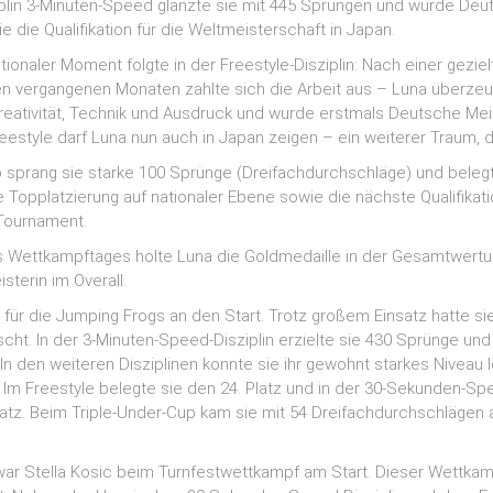
ziplin 3-Minuten-Speed glänzte sie mit 445 Sprüngen und wurde Deu
e die Qualifikation für die Weltmeisterschaft in Japan.
onaler Moment folgte in der Freestyle-Disziplin: Nach einer gezie
 den vergangenen Monaten zahlte sich die Arbeit aus – Luna überze
reativität, Technik und Ausdruck und wurde erstmals Deutsche Meis
eestyle darf Luna nun auch in Japan zeigen – ein weiterer Traum, de
p sprang sie starke 100 Sprünge (Dreifachdurchschläge) und beleg
e Topplatzierung auf nationaler Ebene sowie die nächste Qualifikati
 Tournament.
 Wettkampftages holte Luna die Goldmedaille in der Gesamtwert
terin im Overall.
 für die Jumping Frogs an den Start. Trotz großem Einsatz hatte sie
cht. In der 3-Minuten-Speed-Disziplin erzielte sie 430 Sprünge un
. In den weiteren Disziplinen konnte sie ihr gewohnt starkes Niveau l
. Im Freestyle belegte sie den 24. Platz und in der 30-Sekunden-Sp
Platz. Beim Triple-Under-Cup kam sie mit 54 Dreifachdurchschlägen
war Stella Kosic beim Turnfestwettkampf am Start. Dieser Wettkam