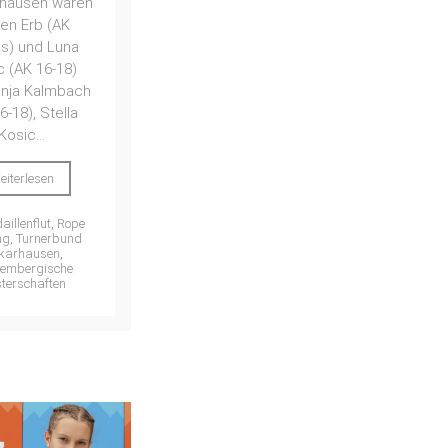
hausen waren
en Erb (AK
us) und Luna
c (AK 16-18)
inja Kalmbach
6-18), Stella
Kosic...
eiterlesen
aillenflut
,
Rope
ng
,
Turnerbund
karhausen
,
tembergische
terschaften