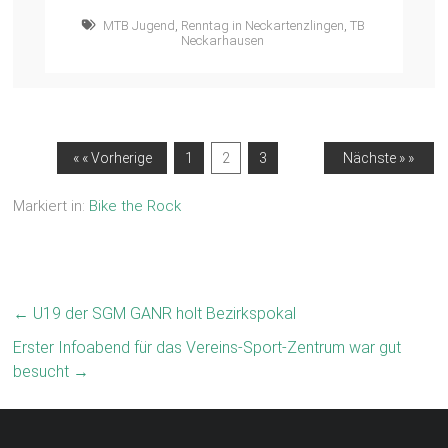
MTB Jugend
,
Renntag in Neckartenzlingen
,
TB
Neckarhausen
« « Vorherige
1
2
3
Nächste » »
Markiert in:
Bike the Rock
←
U19 der SGM GANR holt Bezirkspokal
Erster Infoabend für das Vereins-Sport-Zentrum war gut
besucht
→