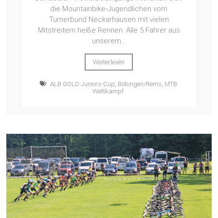
die Mountainbike-Jugendlichen vom
Turnerbund Neckarhausen mit vielen
Mitstreitern heiße Rennen. Alle 5 Fahrer aus
unserem...
Weiterlesen
ALB GOLD Juniors-Cup
,
Böbingen/Rems
,
MTB
Wettkampf