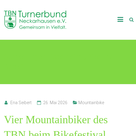
Skip
to
TB
content
Neckarhausen
e.V.
Starke Ergebnisse beim „Bike the
1898
Rock“
Gemeinsam
in
Vielfalt.
Ena Seibert
26. Mai 2026
Mountainbike
Vier Mountainbiker des
TBN beim Bikefestival