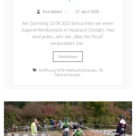
Ena Seibert
–
27. April 2023
Am Samstag 22.04.2023 besuchten wir einen
Jugend-Wettbewerb in Heubach (Ostalb). Hier
wird jedes Jahr der „Bike the Rock“
veranstaltet, bei...
Weiterlesen
Eröffnung MTB Wettkampfsaison
,
TB
Neckarhausen