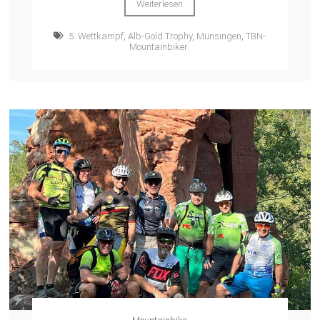
Weiterlesen
5. Wettkampf
,
Alb-Gold Trophy
,
Münsingen
,
TBN-
Mountainbiker