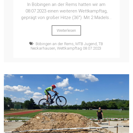
In Böbingen an der Rems hatten wir am
08.07.2023 einen weiteren Wettkampftag,
geprägt von großer Hitze (36°). Mit 2 Mädels...
Weiterlesen
Böbingen an der Rems
,
MTB Jugend
,
TB
Neckarhausen
,
Wettkampftag 08.07.2023