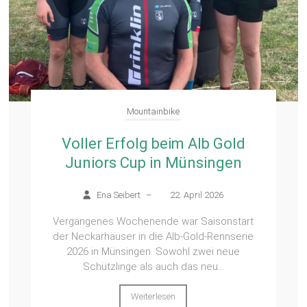
Mountainbike
Voller Erfolg beim Alb Gold
Juniors Cup in Münsingen
Ena Seibert
–
22. April 2026
Vergangenes Wochenende war Saisonstart
der Neckarhäuser in die Alb-Gold-Rennserie
2026 in Münsingen. Sowohl zwei neue
Schützlinge als auch das neu...
Weiterlesen