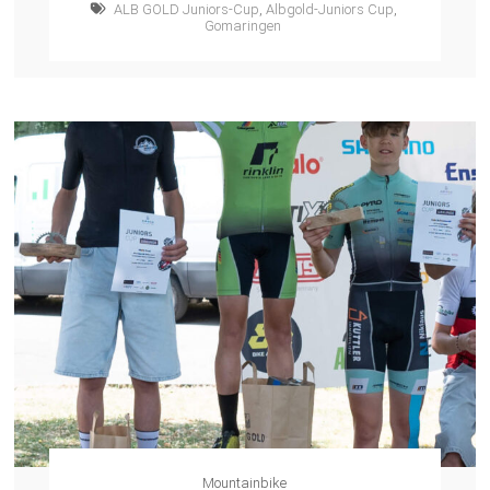
ALB GOLD Juniors-Cup
,
Albgold-Juniors Cup
,
Gomaringen
Mountainbike