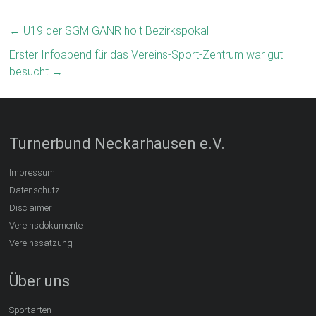
←
U19 der SGM GANR holt Bezirkspokal
Erster Infoabend für das Vereins-Sport-Zentrum war gut
besucht
→
Turnerbund Neckarhausen e.V.
Impressum
Datenschutz
Disclaimer
Vereinsdokumente
Vereinssatzung
Über uns
Sportarten