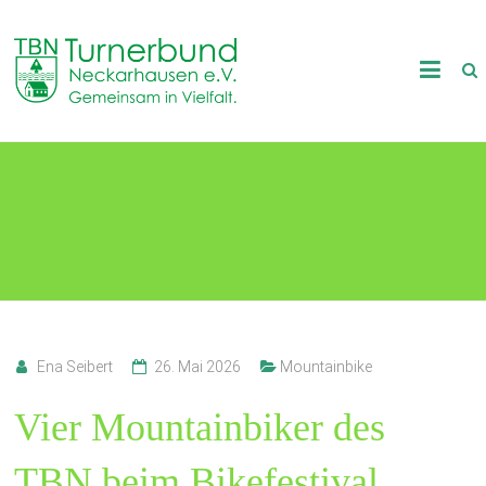
Skip
to
TB
content
Neckarhausen
e.V.
Starke Ergebnisse beim „Bike the
1898
Rock“
Gemeinsam
in
Vielfalt.
Ena Seibert
26. Mai 2026
Mountainbike
Vier Mountainbiker des
TBN beim Bikefestival