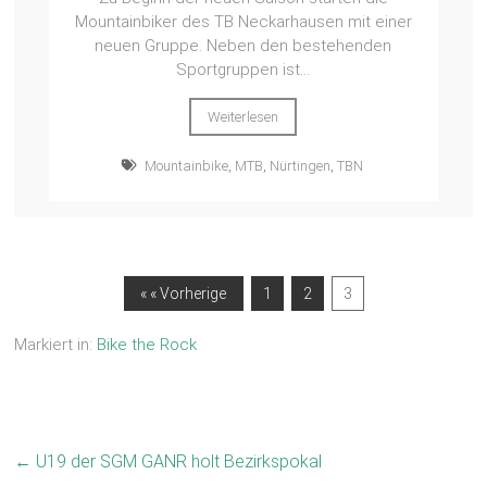
Mountainbiker des TB Neckarhausen mit einer
neuen Gruppe. Neben den bestehenden
Sportgruppen ist...
Weiterlesen
Mountainbike
,
MTB
,
Nürtingen
,
TBN
« « Vorherige
1
2
3
Markiert in:
Bike the Rock
←
U19 der SGM GANR holt Bezirkspokal