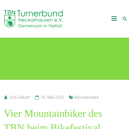
Skip
to
TB
content
Neckarhausen
e.V.
Starke Ergebnisse beim „Bike the
1898
Rock“
Gemeinsam
in
Vielfalt.
Ena Seibert
26. Mai 2026
Mountainbike
Vier Mountainbiker des
TBN beim Bikefestival