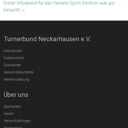
Erster Infoabend für das Vereins-Sport-Zentrum war gut
besucht
→
Turnerbund Neckarhausen e.V.
Impressum
Datenschutz
Disclaimer
Vereinsdokumente
Vereinssatzung
Über uns
Sportarten
Verein
Veranstaltungen
Sponsoring