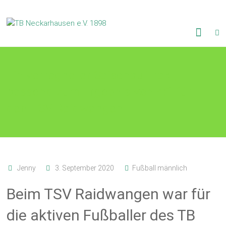
Skip
to
TB
content
Neckarhausen
e.V.
Ein verregneter Saisonauftrakt,
passend zum Ergebnis von 4:1 für
1898
den TSV Raidwangen
Gemeinsam
in
Vielfalt.
Jenny
3. September 2020
Fußball männlich
Beim TSV Raidwangen war für
die aktiven Fußballer des TB