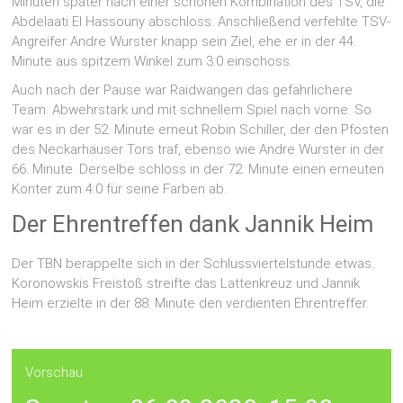
Minuten später nach einer schönen Kombination des TSV, die
Abdelaati El Hassouny abschloss. Anschließend verfehlte TSV-
Angreifer Andre Wurster knapp sein Ziel, ehe er in der 44.
Minute aus spitzem Winkel zum 3:0 einschoss.
Auch nach der Pause war Raidwangen das gefährlichere
Team. Abwehrstark und mit schnellem Spiel nach vorne. So
war es in der 52. Minute erneut Robin Schiller, der den Pfosten
des Neckarhäuser Tors traf, ebenso wie Andre Wurster in der
66. Minute. Derselbe schloss in der 72. Minute einen erneuten
Konter zum 4:0 für seine Farben ab.
Der Ehrentreffen dank Jannik Heim
Der TBN berappelte sich in der Schlussviertelstunde etwas.
Koronowskis Freistoß streifte das Lattenkreuz und Jannik
Heim erzielte in der 88. Minute den verdienten Ehrentreffer.
Vorschau