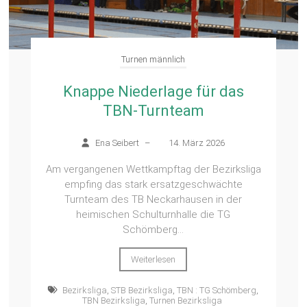
Turnen männlich
Knappe Niederlage für das
TBN-Turnteam
Ena Seibert
–
14. März 2026
Am vergangenen Wettkampftag der Bezirksliga
empfing das stark ersatzgeschwächte
Turnteam des TB Neckarhausen in der
heimischen Schulturnhalle die TG
Schömberg...
Weiterlesen
Bezirksliga
,
STB Bezirksliga
,
TBN : TG Schömberg
,
TBN Bezirksliga
,
Turnen Bezirksliga