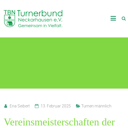
Skip
to
TB
content
Neckarhausen
e.V.
Vereinsmeisterschaften der TBN
1898
Turner als Test für Ligaauftakt am
Gemeinsam
in
kommenden Samstag
Vielfalt.
Ena Seibert
13. Februar 2025
Turnen männlich
Vereinsmeisterschaften der