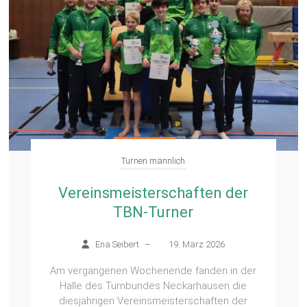
Turnen männlich
Vereinsmeisterschaften der
TBN-Turner
Ena Seibert
–
19. März 2026
Am vergangenen Wochenende fanden in der
Halle des Turnbundes Neckarhausen die
diesjährigen Vereinsmeisterschaften der