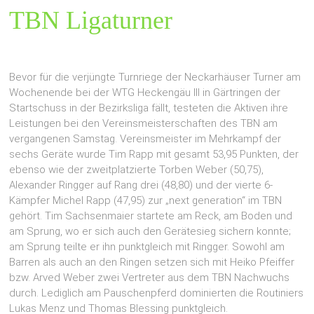
TBN Ligaturner
Bevor für die verjüngte Turnriege der Neckarhäuser Turner am
Wochenende bei der WTG Heckengäu III in Gärtringen der
Startschuss in der Bezirksliga fällt, testeten die Aktiven ihre
Leistungen bei den Vereinsmeisterschaften des TBN am
vergangenen Samstag. Vereinsmeister im Mehrkampf der
sechs Geräte wurde Tim Rapp mit gesamt 53,95 Punkten, der
ebenso wie der zweitplatzierte Torben Weber (50,75),
Alexander Ringger auf Rang drei (48,80) und der vierte 6-
Kämpfer Michel Rapp (47,95) zur „next generation“ im TBN
gehört. Tim Sachsenmaier startete am Reck, am Boden und
am Sprung, wo er sich auch den Gerätesieg sichern konnte;
am Sprung teilte er ihn punktgleich mit Ringger. Sowohl am
Barren als auch an den Ringen setzen sich mit Heiko Pfeiffer
bzw. Arved Weber zwei Vertreter aus dem TBN Nachwuchs
durch. Lediglich am Pauschenpferd dominierten die Routiniers
Lukas Menz und Thomas Blessing punktgleich.