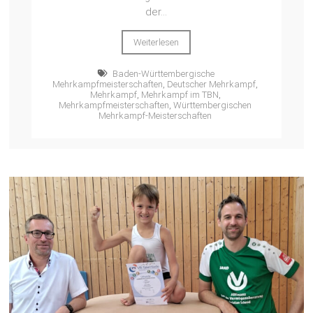
der...
Weiterlesen
Baden-Württembergische
Mehrkampfmeisterschaften
,
Deutscher Mehrkampf
,
Mehrkampf
,
Mehrkampf im TBN
,
Mehrkampfmeisterschaften
,
Württembergischen
Mehrkampf-Meisterschaften