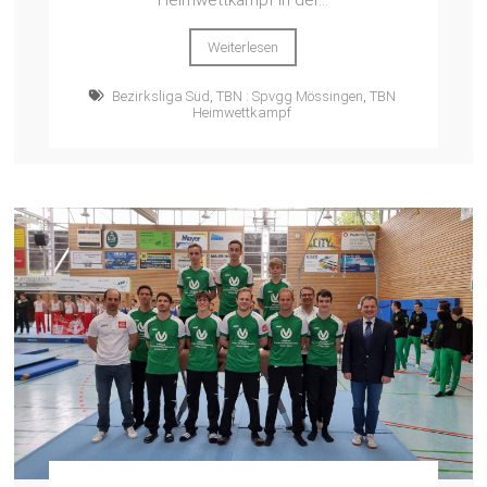
Weiterlesen
Bezirksliga Süd
,
TBN : Spvgg Mössingen
,
TBN
Heimwettkampf