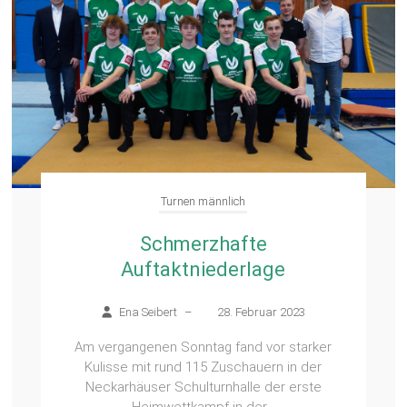
Turnen männlich
Schmerzhafte
Auftaktniederlage
Ena Seibert
–
28. Februar 2023
Am vergangenen Sonntag fand vor starker
Kulisse mit rund 115 Zuschauern in der
Neckarhäuser Schulturnhalle der erste
Heimwettkampf in der...