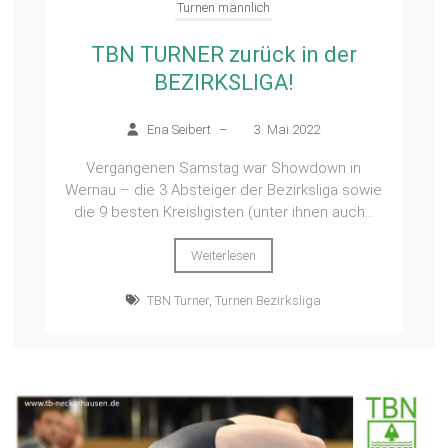
Turnen männlich
TBN TURNER zurück in der
BEZIRKSLIGA!
Ena Seibert
–
3. Mai 2022
Vergangenen Samstag war Showdown in
Wernau – die 3 Absteiger der Bezirksliga sowie
die 9 besten Kreisligisten (unter ihnen auch...
Weiterlesen
TBN Turner
,
Turnen Bezirksliga