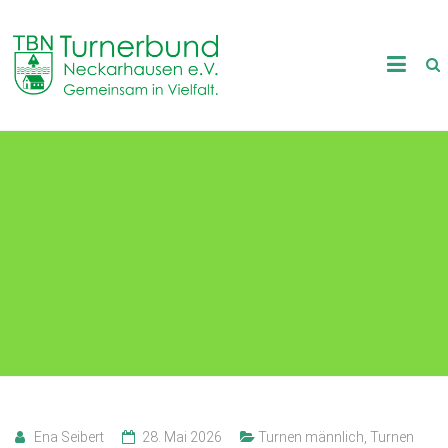
Skip
to
TB
content
Neckarhausen
e.V.
Top-Platzierungen bei Baden-
1898
Württembergischen
Gemeinsam
in
Mehrkampfmeisterschaften lassen
Vielfalt.
auf Qualifikation zu den Deutschen
Meisterschaften hoffen
Ena Seibert
28. Mai 2026
Turnen männlich
,
Turnen