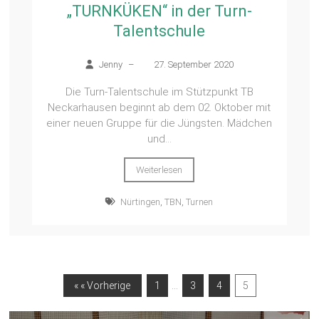
„TURNKÜKEN“ in der Turn-
Talentschule
Jenny
–
27. September 2020
Die Turn-Talentschule im Stützpunkt TB
Neckarhausen beginnt ab dem 02. Oktober mit
einer neuen Gruppe für die Jüngsten. Mädchen
und...
Weiterlesen
Nürtingen
,
TBN
,
Turnen
…
« « Vorherige
1
3
4
5