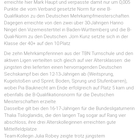
erreichte hier Mark Haupt und verpasste damit nur um 0,005
Punkte die vom Verband gesetzte Norm für eine B-
Qualifikation zu den Deutschen Mehrkampfmeisterschaften.
Dagegen erreichte von den zwei über 30-Jährigen Hanno
Ningel den Vizemeistertitel in Baden-Württemberg und die B-
Quali-Norm zu den Deutschen. Jörn Kunz setzte sich in der
Klasse der 40+ auf den 10.Platz
Die zehn Mehrkämpferinnen aus der TBN Turnschule und den
aktiven Ligen verteilten sich gleich auf vier Altersklassen: die
jüngsten drei lieferten einen hervorragenden Deutschen
Sechskampf bei den 12-13-Jährigen ab (Weitsprung,
Kugelstoßen und Sprint; Boden, Sprung und Stufenbarren),
wobei Pia Bauknecht am Ende erfolgreich auf Platz 5 kam und
ebenfalls die B-Qualifikationsnorm für die Deutschen
Meisterschaften erzielte.
Dasselbe gilt bei den 16-17-Jährigen für die Bundesligaturnerin
Thalia Tsiloglanidis, die den langen Tag sogar auf Rang vier
abschloss; ihre drei Alterskolleginnen erreichten gute
Mittelfeldplätze.
Team-Kollegin Julia Robey zeigte trotz jüngstem