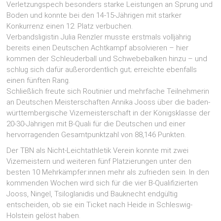
Verletzungspech besonders starke Leistungen an Sprung und
Boden und konnte bei den 14-15-Jährigen mit starker
Konkurrenz einen 12. Platz verbuchen.
Verbandsligistin Julia Renzler musste erstmals volljährig
bereits einen Deutschen Achtkampf absolvieren – hier
kommen der Schleuderball und Schwebebalken hinzu – und
schlug sich dafür außerordentlich gut; erreichte ebenfalls
einen fünften Rang.
Schließlich freute sich Routinier und mehrfache Teilnehmerin
an Deutschen Meisterschaften Annika Jooss über die baden-
württembergische Vizemeisterschaft in der Königsklasse der
20-30-Jährigen mit B-Quali für die Deutschen und einer
hervorragenden Gesamtpunktzahl von 88,146 Punkten.
Der TBN als Nicht-Leichtathletik Verein konnte mit zwei
Vizemeistern und weiteren fünf Platzierungen unter den
besten 10 Mehrkämpfer:innen mehr als zufrieden sein. In den
kommenden Wochen wird sich für die vier B-Qualifizierten
Jooss, Ningel, Tsiloglanidis und Bauknecht endgültig
entscheiden, ob sie ein Ticket nach Heide in Schleswig-
Holstein gelöst haben.