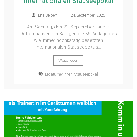
Internationalen Stauseepokal
Ena Seibert
–
24. September 2025
Am Sonntag, den 21. September, fand in
Dotternhausen bei Balingen die 36. Auflage des
wie immer hochkarätig besetzten
Internationalen Stauseepokals...
Weiterlesen
Ligaturnerinnen
,
Stauseepokal