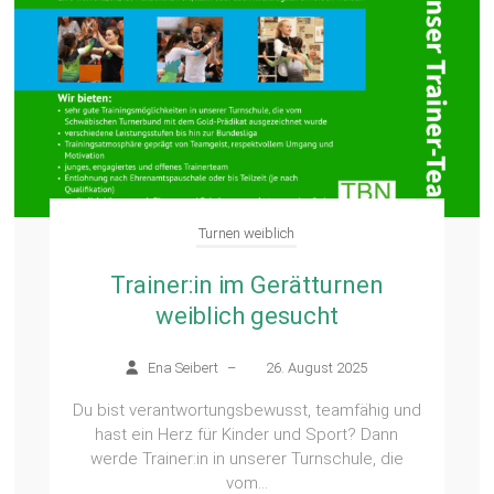
Turnen weiblich
Trainer:in im Gerätturnen
weiblich gesucht
Ena Seibert
–
26. August 2025
Du bist verantwortungsbewusst, teamfähig und
hast ein Herz für Kinder und Sport? Dann
werde Trainer:in in unserer Turnschule, die
vom...